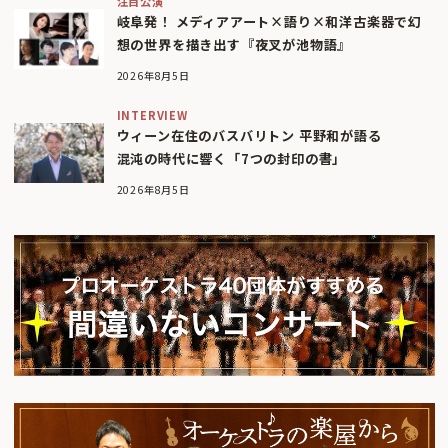
注目公演
岐阜発！ メディアアート×語り×和洋古楽器で幻
想の世界を描き出す『夜叉が池物語』
2026年8月5日
INTERVIEW
ウィーン在住のバスバリトン 平野和が語る
混沌の時代に響く「7つの封印の書」
2026年8月5日