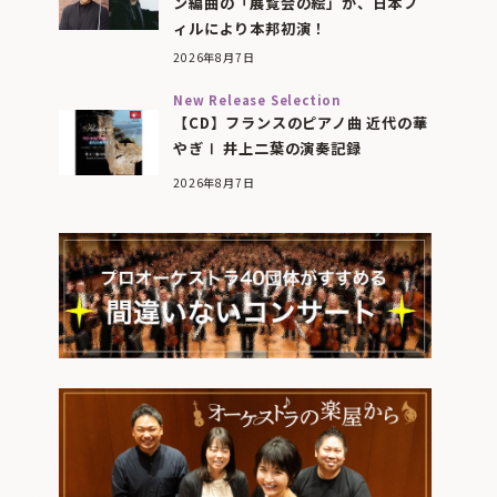
ン編曲の「展覧会の絵」が、日本フ
ィルにより本邦初演！
2026年8月7日
New Release Selection
【CD】フランスのピアノ曲 近代の華
やぎⅠ 井上二葉の演奏記録
2026年8月7日