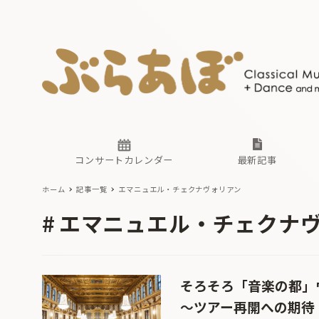
ニュース
ヤマハホ
番組一覧
東京・関
ぶらあぼ
現場のプ
古楽とそ
無料ライ
あ
か
過去の連
コンサートカレンダー
最新記事
ホーム
記事一覧
エマニュエル・チェクナヴォリアン
ニュース
ヤマハホ
番組一覧
東京・関
ぶらあぼ
エマニュエル・チェクナ
現場のプ
古楽とそ
無料ライ
あ
か
過去の連
そろそろ「音楽の都」
〜ツアー再開への期待