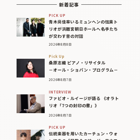
新着記事
PICK UP
青木尚佳率いるミュンヘンの弦楽ト
リオが浜離宮朝日ホールへ――名手たち
が交わす音の対話
2026年8月8日
Pick Up
桑原志織 ピアノ・リサイタル
－オール・ショパン・プログラム－
2026年8月7日
INTERVIEW
ファビオ・ルイージが語る 《オラト
リオ「7つの封印の書」》
2026年8月7日
PICK UP
伝統楽器を用いたカーチュン・ウォ