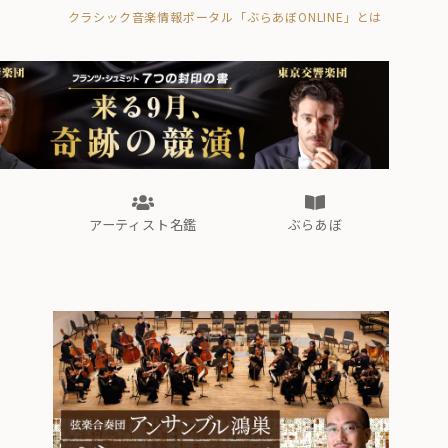
クラシック音楽情報ポータル「ぶらあぼONLINE」とは
の封印の書》
海外公演
FROM編集部
眺望
ぶらあぼブラス！
フォルテピアノ・オデッセイ
アーティスト名鑑
ぶらあぼ
の封印の書》
海外公演
FROM編集部
眺望
ぶらあぼブラス！
フォルテピアノ・オデッセイ