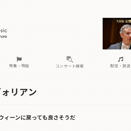
ール
（毎月更新）
東
電子版（無料・月刊）
トピックス
関西
フェスタサマーミューザKAWASAKI 2026
北海道・東北
注目公演
配布場所
インタビュー
中部
定期購読
中国・四国
CD新譜
N響＆東響 《7つ
九州・沖縄
書籍近刊
ロが推す！間違いないオーケストラコンサート
過去の特集
の先と
ブ配信スケジュール
さ
オーケストラの楽屋から
た
な
有料ライブ配信スケジュール
は
ま
や
海の向こうの音楽家
ら
わ
Aからの
載
特集・特設
配信・放送
コンサート検索
ール
（毎月更新）
東
電子版（無料・月刊）
トピックス
関西
フェスタサマーミューザKAWASAKI 2026
北海道・東北
注目公演
配布場所
インタビュー
中部
定期購読
中国・四国
CD新譜
N響＆東響 《7つ
九州・沖縄
書籍近刊
ヴォリアン
ロが推す！間違いないオーケストラコンサート
過去の特集
の先と
ブ配信スケジュール
さ
オーケストラの楽屋から
た
な
有料ライブ配信スケジュール
は
ま
や
海の向こうの音楽家
ら
わ
Aからの
載
ウィーンに戻っても良さそうだ