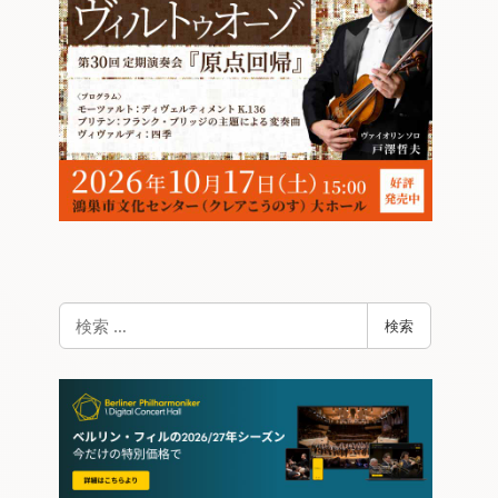
検
検索
索