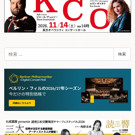
検
検索
索