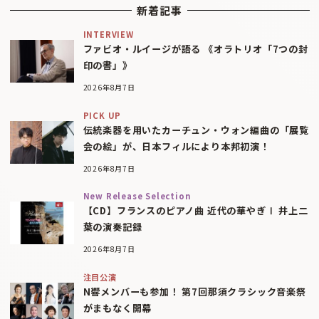
新着記事
INTERVIEW
ファビオ・ルイージが語る 《オラトリオ「7つの封
印の書」》
2026年8月7日
PICK UP
伝統楽器を用いたカーチュン・ウォン編曲の「展覧
会の絵」が、日本フィルにより本邦初演！
2026年8月7日
New Release Selection
【CD】フランスのピアノ曲 近代の華やぎⅠ 井上二
葉の演奏記録
2026年8月7日
注目公演
N響メンバーも参加！ 第7回那須クラシック音楽祭
がまもなく開幕