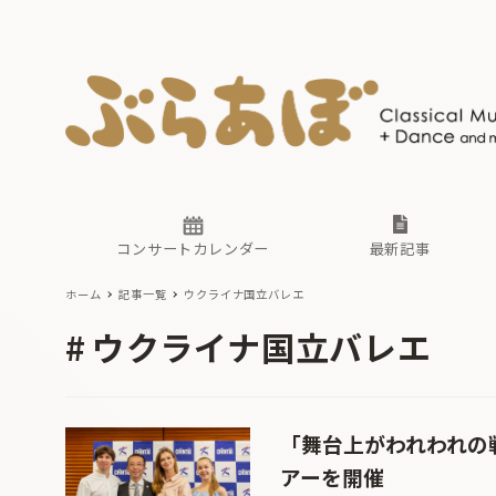
ニュース
ヤマハホ
番組一覧
東京・関
ぶらあぼ
現場のプ
古楽とそ
無料ライ
あ
か
過去の連
コンサートカレンダー
最新記事
ホーム
記事一覧
ウクライナ国立バレエ
ニュース
ヤマハホ
番組一覧
東京・関
ぶらあぼ
ウクライナ国立バレエ
現場のプ
古楽とそ
無料ライ
あ
か
過去の連
「舞台上がわれわれの
アーを開催