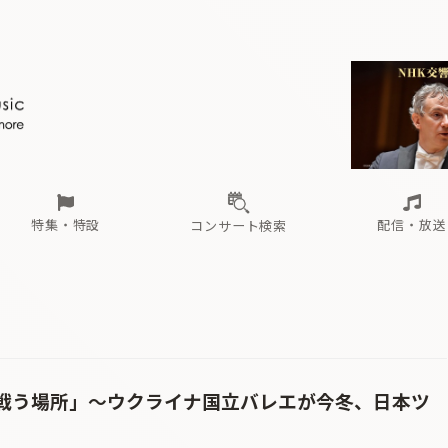
ール
（毎月更新）
東
電子版（無料・月刊）
トピックス
関西
フェスタサマーミューザKAWASAKI 2026
北海道・東北
注目公演
配布場所
インタビュー
中部
定期購読
中国・四国
CD新譜
N響＆東響 《7つ
九州・沖縄
書籍近刊
ロが推す！間違いないオーケストラコンサート
過去の特集
の先と
ブ配信スケジュール
さ
オーケストラの楽屋から
た
な
有料ライブ配信スケジュール
は
ま
や
海の向こうの音楽家
ら
わ
Aからの
載
特集・特設
配信・放送
コンサート検索
ール
（毎月更新）
東
電子版（無料・月刊）
トピックス
関西
フェスタサマーミューザKAWASAKI 2026
北海道・東北
注目公演
配布場所
インタビュー
中部
定期購読
中国・四国
CD新譜
N響＆東響 《7つ
九州・沖縄
書籍近刊
ロが推す！間違いないオーケストラコンサート
過去の特集
の先と
ブ配信スケジュール
さ
オーケストラの楽屋から
た
な
有料ライブ配信スケジュール
は
ま
や
海の向こうの音楽家
ら
わ
Aからの
載
戦う場所」〜ウクライナ国立バレエが今冬、日本ツ