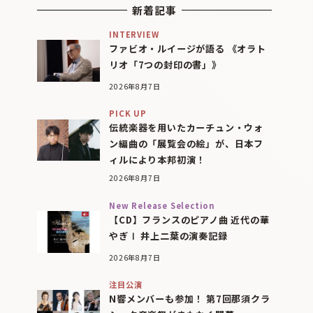
新着記事
INTERVIEW
ファビオ・ルイージが語る 《オラト
リオ「7つの封印の書」》
2026年8月7日
PICK UP
伝統楽器を用いたカーチュン・ウォ
ン編曲の「展覧会の絵」が、日本フ
ィルにより本邦初演！
2026年8月7日
New Release Selection
【CD】フランスのピアノ曲 近代の華
やぎⅠ 井上二葉の演奏記録
2026年8月7日
注目公演
N響メンバーも参加！ 第7回那須クラ