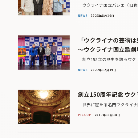
ウクライナ国立バレエ（旧称キ
NEWS
2023年8月10日
「ウクライナの芸術は
〜ウクライナ国立歌劇
創立155年の歴史を誇るウク
NEWS
2022年12月19日
創立150周年記念 ウ
世界に冠たる名門ウクライナ国
PICK UP
2017年11月18日