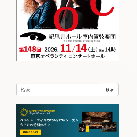
検
検索
索