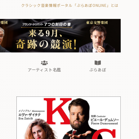
クラシック音楽情報ポータル「ぶらあぼONLINE」とは
の封印の書》
海外公演
FROM編集部
眺望
ぶらあぼブラス！
フォルテピアノ・オデッセイ
アーティスト名鑑
ぶらあぼ
の封印の書》
海外公演
FROM編集部
眺望
ぶらあぼブラス！
フォルテピアノ・オデッセイ