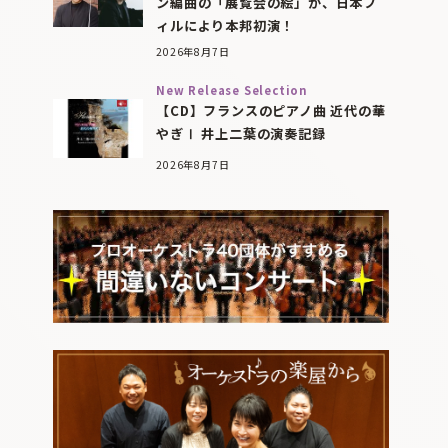
ン編曲の「展覧会の絵」が、日本フ
ィルにより本邦初演！
2026年8月7日
New Release Selection
【CD】フランスのピアノ曲 近代の華
やぎⅠ 井上二葉の演奏記録
2026年8月7日