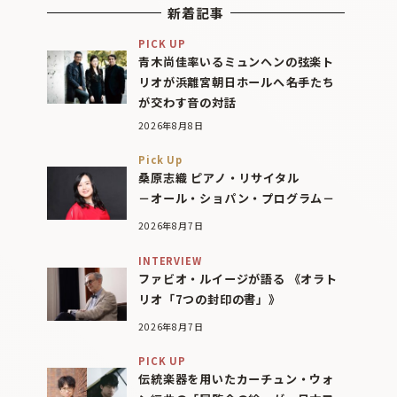
新着記事
PICK UP
青木尚佳率いるミュンヘンの弦楽ト
リオが浜離宮朝日ホールへ――名手たち
が交わす音の対話
2026年8月8日
Pick Up
桑原志織 ピアノ・リサイタル
－オール・ショパン・プログラム－
2026年8月7日
INTERVIEW
ファビオ・ルイージが語る 《オラト
リオ「7つの封印の書」》
2026年8月7日
PICK UP
伝統楽器を用いたカーチュン・ウォ