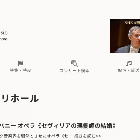
ール
（毎月更新）
東
電子版（無料・月刊）
トピックス
関西
フェスタサマーミューザKAWASAKI 2026
北海道・東北
注目公演
配布場所
インタビュー
中部
定期購読
中国・四国
CD新譜
N響＆東響 《7つ
九州・沖縄
書籍近刊
ロが推す！間違いないオーケストラコンサート
過去の特集
の先と
ブ配信スケジュール
さ
オーケストラの楽屋から
た
な
有料ライブ配信スケジュール
は
ま
や
海の向こうの音楽家
ら
わ
Aからの
載
特集・特設
配信・放送
コンサート検索
ール
（毎月更新）
東
電子版（無料・月刊）
トピックス
関西
フェスタサマーミューザKAWASAKI 2026
北海道・東北
注目公演
配布場所
インタビュー
中部
定期購読
中国・四国
CD新譜
N響＆東響 《7つ
九州・沖縄
書籍近刊
ッリホール
ロが推す！間違いないオーケストラコンサート
過去の特集
の先と
ブ配信スケジュール
さ
オーケストラの楽屋から
た
な
有料ライブ配信スケジュール
は
ま
や
海の向こうの音楽家
ら
わ
Aからの
載
パニー オペラ《セヴィリアの理髪師の結婚》
音楽界を騒然とさせたオペラ《セ …続きを読む>>