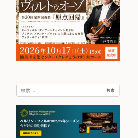
検
検索
索