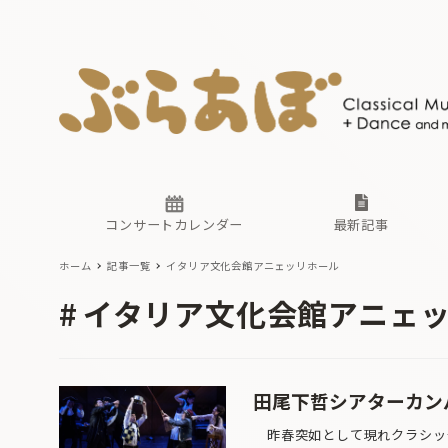
ニュース
ヤマハホ
番組一覧
東京・関
ぶらあぼ
現場のプ
古楽とそ
無料ライ
あ
か
過去の連
コンサートカレンダー
最新記事
ホーム
記事一覧
イタリア文化会館アニェッリホール
ニュース
ヤマハホ
番組一覧
東京・関
ぶらあぼ
イタリア文化会館アニェ
現場のプ
古楽とそ
無料ライ
あ
か
過去の連
田尾下哲シアターカン
昨春突如として現れクラシック