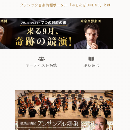
クラシック音楽情報ポータル「ぶらあぼONLINE」とは
の封印の書》
海外公演
FROM編集部
眺望
ぶらあぼブラス！
フォルテピアノ・オデッセイ
アーティスト名鑑
ぶらあぼ
の封印の書》
海外公演
FROM編集部
眺望
ぶらあぼブラス！
フォルテピアノ・オデッセイ