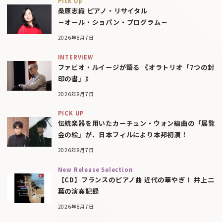
Pick Up
桑原志織 ピアノ・リサイタル
－オール・ショパン・プログラム－
2026年8月7日
INTERVIEW
ファビオ・ルイージが語る 《オラトリオ「7つの封
印の書」》
2026年8月7日
PICK UP
伝統楽器を用いたカーチュン・ウォン編曲の「展覧
会の絵」が、日本フィルにより本邦初演！
2026年8月7日
New Release Selection
【CD】フランスのピアノ曲 近代の華やぎⅠ 井上二
葉の演奏記録
2026年8月7日