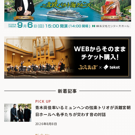
新着記事
PICK UP
青木尚佳率いるミュンヘンの弦楽トリオが浜離宮朝
日ホールへ――名手たちが交わす音の対話
2026年8月8日