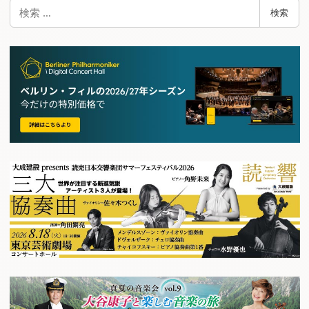
検
検索
索