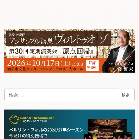
検
検索
索