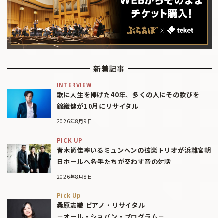
新着記事
INTERVIEW
歌に人生を捧げた40年、多くの人にその歓びを
錦織健が10月にリサイタル
2026年8月9日
PICK UP
青木尚佳率いるミュンヘンの弦楽トリオが浜離宮朝
日ホールへ――名手たちが交わす音の対話
2026年8月8日
Pick Up
桑原志織 ピアノ・リサイタル
－オール・ショパン・プログラム－