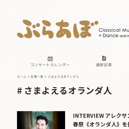
ニュース
ヤマハホ
番組一覧
東京・関
ぶらあぼ
現場のプ
古楽とそ
無料ライ
あ
か
過去の連
コンサートカレンダー
最新記事
ホーム
記事一覧
さまよえるオランダ人
ニュース
ヤマハホ
番組一覧
東京・関
ぶらあぼ
さまよえるオランダ人
現場のプ
古楽とそ
無料ライ
あ
か
過去の連
INTERVIEW アレ
春祭《オランダ人》を