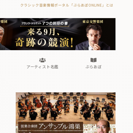
クラシック音楽情報ポータル「ぶらあぼONLINE」とは
の封印の書》
海外公演
FROM編集部
眺望
ぶらあぼブラス！
フォルテピアノ・オデッセイ
アーティスト名鑑
ぶらあぼ
の封印の書》
海外公演
FROM編集部
眺望
ぶらあぼブラス！
フォルテピアノ・オデッセイ