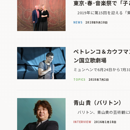
東京･春･⾳楽祭で「
2019年に第15回を迎える「
NEWS
2018年9月10日
ペトレンコ＆カウフマ
ン国立歌劇場
ミュンヘンで6月24日から7月
TOPICS
2018年7月2日
青山 貴（バリトン）
バリトン、青山貴の芸術観には
INTERVIEW
2016年1月18日