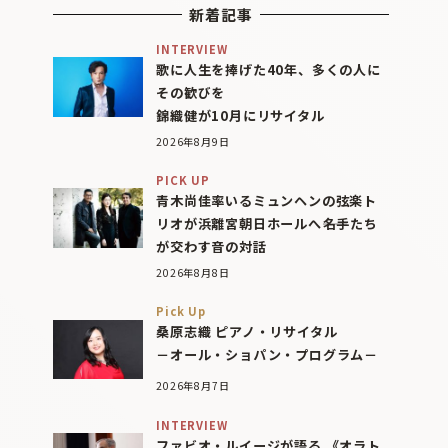
新着記事
INTERVIEW
歌に人生を捧げた40年、多くの人に
その歓びを
錦織健が10月にリサイタル
2026年8月9日
PICK UP
青木尚佳率いるミュンヘンの弦楽ト
リオが浜離宮朝日ホールへ――名手たち
が交わす音の対話
2026年8月8日
Pick Up
桑原志織 ピアノ・リサイタル
－オール・ショパン・プログラム－
2026年8月7日
INTERVIEW
ファビオ・ルイージが語る 《オラト