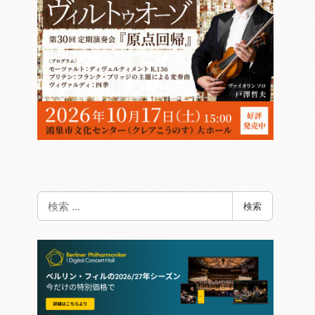
検
検索
索