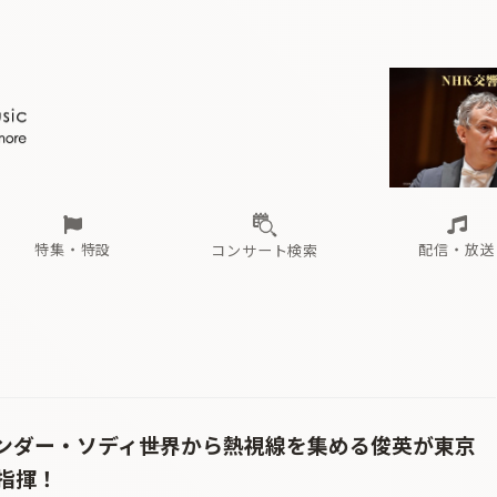
ール
（毎月更新）
東
電子版（無料・月刊）
トピックス
関西
フェスタサマーミューザKAWASAKI 2026
北海道・東北
注目公演
配布場所
インタビュー
中部
定期購読
中国・四国
CD新譜
N響＆東響 《7つ
九州・沖縄
書籍近刊
ロが推す！間違いないオーケストラコンサート
過去の特集
の先と
ブ配信スケジュール
さ
オーケストラの楽屋から
た
な
有料ライブ配信スケジュール
は
ま
や
海の向こうの音楽家
ら
わ
Aからの
載
特集・特設
配信・放送
コンサート検索
ール
（毎月更新）
東
電子版（無料・月刊）
トピックス
関西
フェスタサマーミューザKAWASAKI 2026
北海道・東北
注目公演
配布場所
インタビュー
中部
定期購読
中国・四国
CD新譜
N響＆東響 《7つ
九州・沖縄
書籍近刊
ロが推す！間違いないオーケストラコンサート
過去の特集
の先と
ブ配信スケジュール
さ
オーケストラの楽屋から
た
な
有料ライブ配信スケジュール
は
ま
や
海の向こうの音楽家
ら
わ
Aからの
載
クサンダー・ソディ――世界から熱視線を集める俊英が東京
指揮！