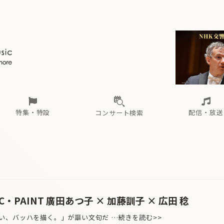
ール
（毎月更新）
東
電子版（無料・月刊）
トピックス
関西
フェスタサマーミューザKAWASAKI 2026
北海道・東北
注目公演
配布場所
インタビュー
中部
定期購読
中国・四国
CD新譜
N響＆東響 《7つ
九州・沖縄
書籍近刊
ロが推す！間違いないオーケストラコンサート
過去の特集
の先と
ブ配信スケジュール
さ
オーケストラの楽屋から
た
な
有料ライブ配信スケジュール
は
ま
や
海の向こうの音楽家
ら
わ
Aからの
載
特集・特設
配信・放送
コンサート検索
ール
（毎月更新）
東
電子版（無料・月刊）
トピックス
関西
フェスタサマーミューザKAWASAKI 2026
北海道・東北
注目公演
配布場所
インタビュー
中部
定期購読
中国・四国
CD新譜
N響＆東響 《7つ
九州・沖縄
書籍近刊
ロが推す！間違いないオーケストラコンサート
過去の特集
の先と
ブ配信スケジュール
さ
オーケストラの楽屋から
た
な
有料ライブ配信スケジュール
は
ま
や
海の向こうの音楽家
ら
わ
Aからの
載
IC・PAINT 廣田あつ子 × 加藤訓子 × 広田 稔
、バッハを描く。」が謳い文句だ …続きを読む>>