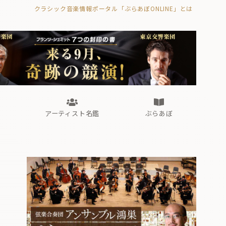
クラシック音楽情報ポータル「ぶらあぼONLINE」とは
の封印の書》
海外公演
FROM編集部
眺望
ぶらあぼブラス！
フォルテピアノ・オデッセイ
アーティスト名鑑
ぶらあぼ
の封印の書》
海外公演
FROM編集部
眺望
ぶらあぼブラス！
フォルテピアノ・オデッセイ