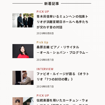
新着記事
PICK UP
青木尚佳率いるミュンヘンの弦楽ト
リオが浜離宮朝日ホールへ――名手たち
が交わす音の対話
2026年8月8日
Pick Up
桑原志織 ピアノ・リサイタル
－オール・ショパン・プログラム－
2026年8月7日
INTERVIEW
ファビオ・ルイージが語る 《オラト
リオ「7つの封印の書」》
2026年8月7日
PICK UP
伝統楽器を用いたカーチュン・ウォ