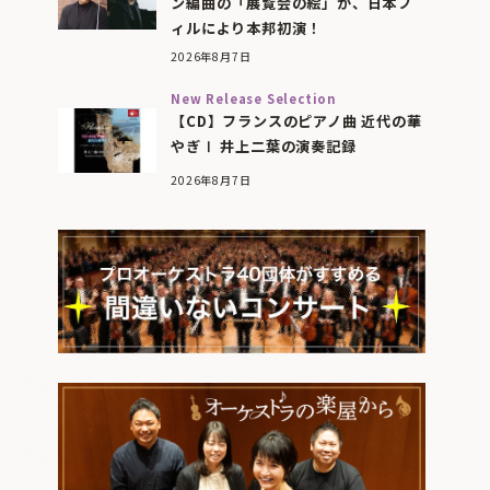
ン編曲の「展覧会の絵」が、日本フ
ィルにより本邦初演！
2026年8月7日
New Release Selection
【CD】フランスのピアノ曲 近代の華
やぎⅠ 井上二葉の演奏記録
2026年8月7日