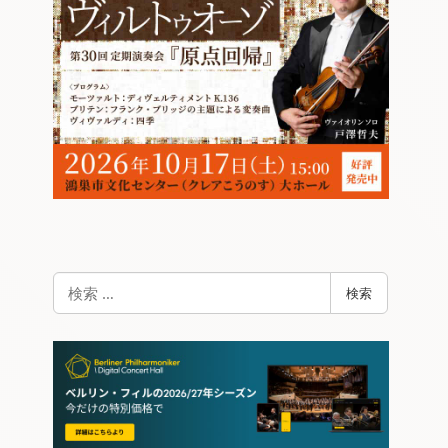
検
検索
索