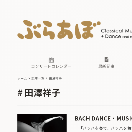
ニュース
ヤマハホ
番組一覧
東京・関
ぶらあぼ
現場のプ
古楽とそ
無料ライ
あ
か
過去の連
コンサートカレンダー
最新記事
ホーム
記事一覧
⽥澤祥⼦
ニュース
ヤマハホ
番組一覧
東京・関
ぶらあぼ
⽥澤祥⼦
現場のプ
古楽とそ
無料ライ
あ
か
過去の連
BACH DANCE・MUS
「バッハを奏で、バッハを舞い