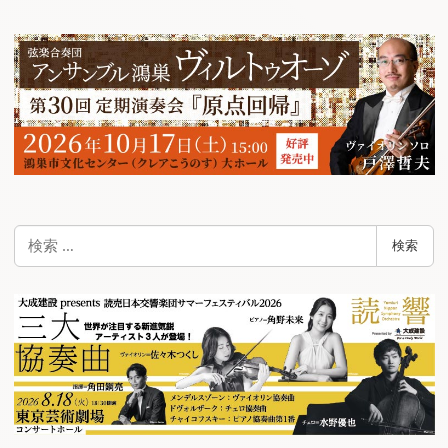
ビ
ゲ
ー
シ
ョ
ン
検
検索
索