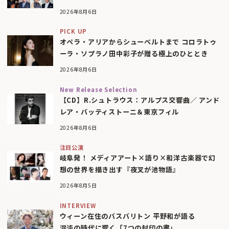
2026年8月6日
PICK UP
オペラ・アリアからシューベルトまで コロラトゥ
ーラ・ソプラノ田中彩子が贈る極上のひととき
2026年8月6日
New Release Selection
【CD】R.シュトラウス：アルプス交響曲／ アンド
レア・バッティストーニ＆東京フィル
2026年8月6日
注目公演
岐阜発！ メディアアート×語り×和洋古楽器で幻
想の世界を描き出す『夜叉が池物語』
2026年8月5日
INTERVIEW
ウィーン在住のバスバリトン 平野和が語る
混沌の時代に響く「7つの封印の書」