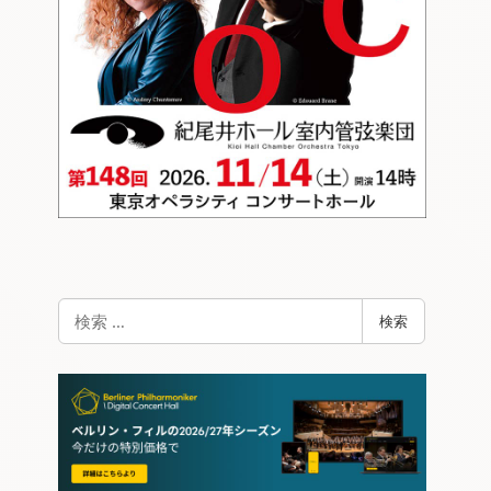
検
検索
索