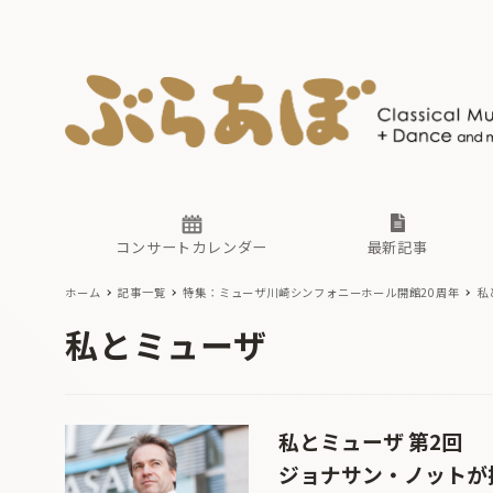
ニュース
ヤマハホ
番組一覧
東京・関
ぶらあぼ
現場のプ
古楽とそ
無料ライ
あ
か
過去の連
コンサートカレンダー
最新記事
ホーム
記事一覧
特集：ミューザ川崎シンフォニーホール開館20周年
私
ニュース
ヤマハホ
番組一覧
東京・関
ぶらあぼ
私とミューザ
現場のプ
古楽とそ
無料ライ
あ
か
過去の連
私とミューザ 第2回
ジョナサン・ノットが