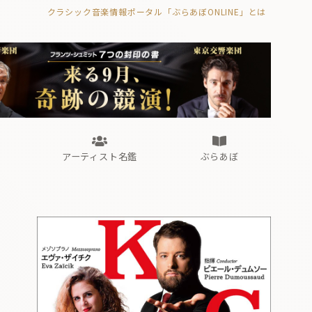
クラシック音楽情報ポータル「ぶらあぼONLINE」とは
の封印の書》
海外公演
FROM編集部
眺望
ぶらあぼブラス！
フォルテピアノ・オデッセイ
アーティスト名鑑
ぶらあぼ
の封印の書》
海外公演
FROM編集部
眺望
ぶらあぼブラス！
フォルテピアノ・オデッセイ