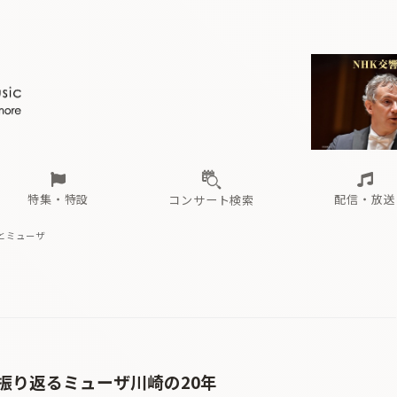
ール
（毎月更新）
東
電子版（無料・月刊）
トピックス
関西
フェスタサマーミューザKAWASAKI 2026
北海道・東北
注目公演
配布場所
インタビュー
中部
定期購読
中国・四国
CD新譜
N響＆東響 《7つ
九州・沖縄
書籍近刊
ロが推す！間違いないオーケストラコンサート
過去の特集
の先と
ブ配信スケジュール
さ
オーケストラの楽屋から
た
な
有料ライブ配信スケジュール
は
ま
や
海の向こうの音楽家
ら
わ
Aからの
載
特集・特設
配信・放送
コンサート検索
とミューザ
ール
（毎月更新）
東
電子版（無料・月刊）
トピックス
関西
フェスタサマーミューザKAWASAKI 2026
北海道・東北
注目公演
配布場所
インタビュー
中部
定期購読
中国・四国
CD新譜
N響＆東響 《7つ
九州・沖縄
書籍近刊
ロが推す！間違いないオーケストラコンサート
過去の特集
の先と
ブ配信スケジュール
さ
オーケストラの楽屋から
た
な
有料ライブ配信スケジュール
は
ま
や
海の向こうの音楽家
ら
わ
Aからの
載
振り返るミューザ川崎の20年