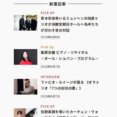
新着記事
PICK UP
青木尚佳率いるミュンヘンの弦楽ト
リオが浜離宮朝日ホールへ――名手たち
が交わす音の対話
2026年8月8日
Pick Up
桑原志織 ピアノ・リサイタル
－オール・ショパン・プログラム－
2026年8月7日
INTERVIEW
ファビオ・ルイージが語る 《オラト
リオ「7つの封印の書」》
2026年8月7日
PICK UP
伝統楽器を用いたカーチュン・ウォ