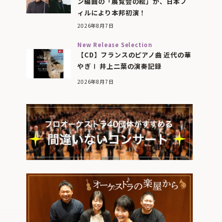
ン編曲の「展覧会の絵」が、日本フ
ィルにより本邦初演！
2026年8月7日
New Release Selection
【CD】フランスのピアノ曲 近代の華
やぎⅠ 井上二葉の演奏記録
2026年8月7日