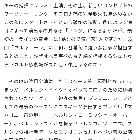
キーの指揮でプレミエ上演。その上、新しいコンセプトの
ワーグナー「リング」をコロナ禍の完全収束も見込めない
この秋にスタートさせるという破格の決断。例によって演
目によって演出家の異なる「リング」になるようだが、最
初の「ラインの黄金」は1幕なので演出家1人で済むが、次
回「ワルキューレ」は、何と各幕毎に違う演出家が担当す
るとのこと。現代オペラ芸術の最先端を標榜するシュトゥ
ットガルト歌劇場が果たして復活するのか？
その他の注目公演は、もうスペース的に羅列となってし
まうが、ベルリン・ドイツ・オペラでコロナのために延期
されていたワーグナー「神々の黄昏」プレミエ、シェフと
しての最後のシーズンにコスキーが演出するヴァイル「マ
ハゴニー市の興亡」（ベルリン・コーミッシェ・オーパ
ー）、ベルリン・フィルを振るペトレンコ、ソヒエフ、フ
ルシャの指揮者陣（ソヒエフはコンセルトヘボウ管の公演