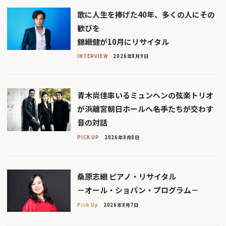
歌に人生を捧げた40年、多くの人にその
歓びを
錦織健が10月にリサイタル
INTERVIEW
2026年8月9日
青木尚佳率いるミュンヘンの弦楽トリオ
が浜離宮朝日ホールへ――名手たちが交わす
音の対話
PICK UP
2026年8月8日
桑原志織 ピアノ・リサイタル
－オール・ショパン・プログラム－
Pick Up
2026年8月7日