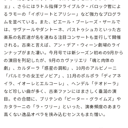
ェ」、さらにはラトル指揮フライブルク・バロック管によ
るラモーの「イポリートとアリシー」など強力なプログラ
ムを並べている。また、ピエール・ブーレーズ・ザールで
は、サヴァールやダントーネ、パストゥシュカといった古
楽系の名匠達が名を連ねる注目コンサートも並行して開催
される。古楽と言えば、アン・デア・ウィーン劇場のライ
ンナップがまた凄い。今月号では新シーズン初めの9月から
の演目を列記したが、9月のカヴァリエリ「魂と肉体の
劇」、カルダーラ「惑星の調和」、10月のアルビノーニ
「パルミラの女王ゼノビア」、11月のポルポラ「ディアネ
イラ、イオーレとエルコーレ」、ヘンデル「テオドーラ」
など珍しい曲が多く、古楽ファンにはまさしく垂涎の演
目。その合間に、ブリテンの「ピーター・グライムズ」や
カタラーニの「ラ・ワリー」といった、演奏頻度のあまり
高くない逸品オペラを挟み込むセンスもまた憎い。