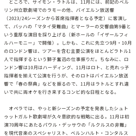
ところで、サイモン・ラトルは、11月には、前記のベル
リン州立歌劇場でのラモーの他、バイエルン放送響
（2023/24シーズンから首席指揮者となる予定）に客演し
て、バッハの「マタイ受難曲」とマーラーの交響曲第9番と
いう重厚な演目を採り上げる（新ホールの「イザールフィ
ルハーモニー」で開催）。しかも、これに先立つ9月・10月
のロンドン響は、ツアーを含む主要公演をほとんどラトル1
人で指揮するという獅子奮迅の仕事振りだ。ちなみに、ロ
ンドン響は10月はハーディング、11月はロト、と売れっ子
指揮者を揃えて公演を行うが、そのロトはバイエルン放送
響で「春の祭典」などを振るので、11月はラトルとすれ違
いで共に両オケを行き来するコンビ的な日程となる。
オペラでは、やっと新シーズンの予定を発表したシュト
ゥットガルト歌劇場が久々意欲的な戦略に出る。11月は初
演70周年にあたるパウル・デッサウの「ルクルスの非難」
を現代音楽のスペシャリスト、ベルンハルト・コンタルス