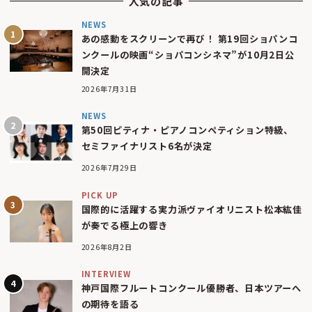
人気の記事
NEWS
あの感動をスクリーンで再び！ 第19回ショパンコ
ンクールの映画“ショパコンシネマ”が10月2日公
開決定
2026年7月31日
NEWS
第50回ピティナ・ピアノコンペティション特級、
セミファイナリスト6名が決定
2026年7月29日
PICK UP
国際的に活躍する実力派ヴァイオリニスト松本紘佳
が奏でる極上の響き
2026年8月2日
INTERVIEW
神戸国際フルートコンクール優勝者、日本ツアーへ
の期待を語る