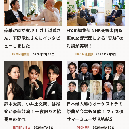
豪華対談が実現！ 井上道義さ
From編集部 NHK交響楽団＆
ん、下野竜也さんにインタビ
東京交響楽団による“奇跡”の
ューしました
対談が実現！
FROM編集部
2026年7月10日
FROM編集部
2026年7月9日
鈴木愛美、小井土文哉、谷昂
日本最大級のオーケストラの
登が豪華競演！ 一夜限りの協
祭典が今年も開催！ フェスタ
奏曲の夕べ
サマーミューザ KAWAS…
INTERVIEW
2026年7月8日
PICK UP
2026年6月30日