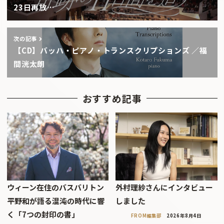
23日再放…
次の記事
【CD】バッハ・ピアノ・トランスクリプションズ ／福
間洸太朗
おすすめ記事
ウィーン在住のバスバリトン
外村理紗さんにインタビュー
平野和が語る混沌の時代に響
しました
く「7つの封印の書」
FROM編集部
2026年8月4日