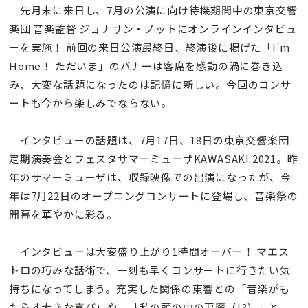
先月末に来日し、7月の公演に向け待機期間中の東京交響
楽団 音楽監督 ジョナサン・ノットにオンラインインタビュ
ーを実施！ 前回の来日公演最終日、終演後に掲げた「I’m
Home！ ただいま」のバナーは客席を感動の渦に巻き込
み、大変な話題になったのは記憶に新しい。今回のコンサ
ートも今から楽しみでならない。
インタビューの話題は、7月17日、18日の東京交響楽団
定期演奏会とフェスタサマーミューザKAWASAKI 2021。昨
年のサマーミューザは、収録映像での出演になったが、今
年は7月22日のオープニングコンサートに登場し、音楽祭の
開幕を華やかに彩る。
インタビューは大変盛り上がり1時間オーバー！ マエス
トロの巧みな話術で、一刻も早くコンサートに行きたい気
持ちになってしまう。充実した関係の東響との「音楽がも
たらす大きな喜び」や、「私の頭の中の悪魔（!?）」と