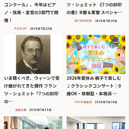
コンクール」、今年はピア
ツ・シュミット 《7つの封印
ノ・弦楽・金管の3部門で開
の書》N響＆東響 スペシャ…
催！
INTERVIEW
2026年7月16日
PICK UP
2026年7月23日
いま聴くべき、ウィーンで受
2026年夏休み 親子で楽しむ
け継がれてきた傑作 フラン
♪クラシックコンサート｜0
ツ・シュミット「7つの封印
歳OK・体験型・本格派 …
の…
FROM編集部
2026年7月14日
注目公演
2026年7月15日