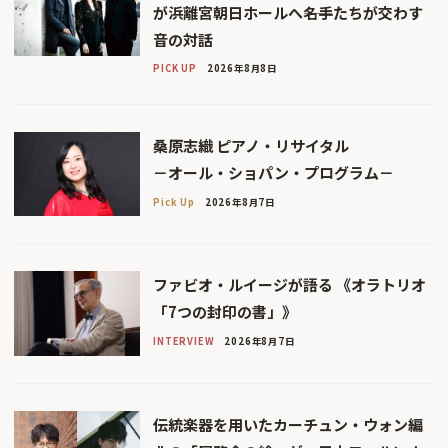
が浜離宮朝日ホールへ――名手たちが交わす
音の対話
PICK UP
2026年8月8日
桑原志織 ピアノ・リサイタル
－オール・ショパン・プログラム－
Pick Up
2026年8月7日
ファビオ・ルイージが語る 《オラトリオ
「7つの封印の書」》
INTERVIEW
2026年8月7日
伝統楽器を用いたカーチュン・ウォン編