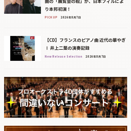
曲の「展覧会の絵」が、日本フィルによ
り本邦初演！
PICK UP
2026年8月7日
【CD】フランスのピアノ曲 近代の華やぎ
Ⅰ 井上二葉の演奏記録
New Release Selection
2026年8月7日