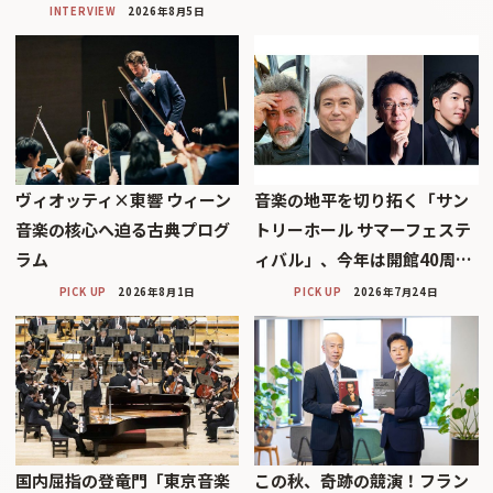
INTERVIEW
2026年8月5日
ヴィオッティ×東響 ウィーン
音楽の地平を切り拓く「サン
音楽の核心へ迫る古典プログ
トリーホール サマーフェステ
ラム
ィバル」、今年は開館40周…
PICK UP
2026年8月1日
PICK UP
2026年7月24日
国内屈指の登竜門「東京音楽
この秋、奇跡の競演！フラン