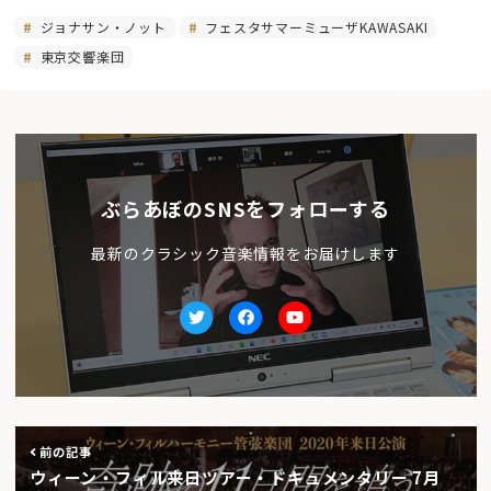
ジョナサン・ノット
フェスタサマーミューザKAWASAKI
東京交響楽団
ぶらあぼのSNSをフォローする
最新のクラシック音楽情報をお届けします
Twitter
facebook
Youtube
前の記事
ウィーン・フィル来日ツアー・ドキュメンタリー 7月