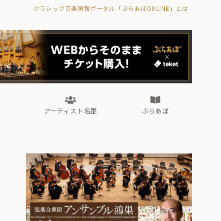
クラシック音楽情報ポータル「ぶらあぼONLINE」とは
の封印の書》
海外公演
FROM編集部
眺望
ぶらあぼブラス！
フォルテピアノ・オデッセイ
アーティスト名鑑
ぶらあぼ
の封印の書》
海外公演
FROM編集部
眺望
ぶらあぼブラス！
フォルテピアノ・オデッセイ