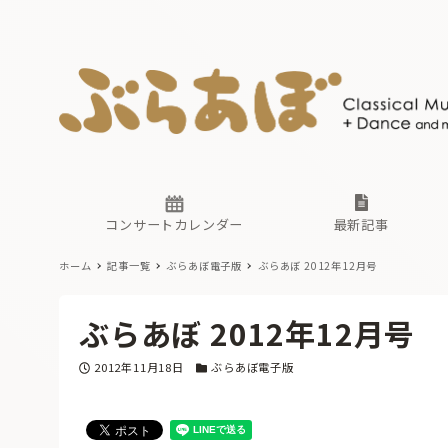
ニュース
ヤマハホ
番組一覧
東京・関
ぶらあぼ
現場のプ
古楽とそ
無料ライ
あ
か
過去の連
コンサートカレンダー
最新記事
ホーム
記事一覧
ぶらあぼ電子版
ぶらあぼ 2012年12月号
ニュース
ヤマハホ
番組一覧
東京・関
ぶらあぼ
ぶらあぼ 2012年12月号
現場のプ
古楽とそ
無料ライ
あ
か
投稿日
カテゴリー
2012年11月18日
ぶらあぼ電子版
過去の連