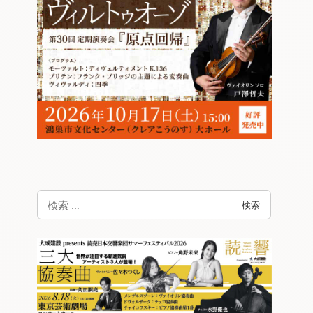
検
検索
索