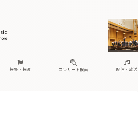
ール
（毎月更新）
東
電子版（無料・月刊）
トピックス
関西
フェスタサマーミューザKAWASAKI 2026
北海道・東北
注目公演
配布場所
インタビュー
中部
定期購読
中国・四国
CD新譜
N響＆東響 《7つ
九州・沖縄
書籍近刊
ロが推す！間違いないオーケストラコンサート
過去の特集
の先と
ブ配信スケジュール
さ
オーケストラの楽屋から
た
な
有料ライブ配信スケジュール
は
ま
や
海の向こうの音楽家
ら
わ
Aからの
載
特集・特設
配信・放送
コンサート検索
ール
（毎月更新）
東
電子版（無料・月刊）
トピックス
関西
フェスタサマーミューザKAWASAKI 2026
北海道・東北
注目公演
配布場所
インタビュー
中部
定期購読
中国・四国
CD新譜
N響＆東響 《7つ
九州・沖縄
書籍近刊
ロが推す！間違いないオーケストラコンサート
過去の特集
の先と
ブ配信スケジュール
さ
オーケストラの楽屋から
た
な
有料ライブ配信スケジュール
は
ま
や
海の向こうの音楽家
ら
わ
Aからの
載