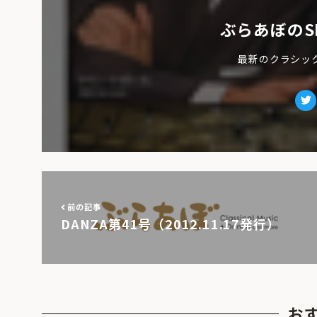
ぶらあぼのS
最新のクラシッ
Tw
前の記事
DANZA第41号（2012.11.17発行）
お