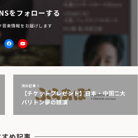
NSをフォローする
ク音楽情報をお届けします
itter
facebook
Youtube
次の記事
【チケットプレゼント】日本・中国二大
バリトン夢の競演
すすめ記事