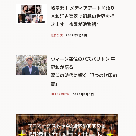
岐阜発！ メディアアート×語り
×和洋古楽器で幻想の世界を描
き出す『夜叉が池物語』
注目公演
2026年8月5日
ウィーン在住のバスバリトン 平
野和が語る
混沌の時代に響く「7つの封印の
書」
INTERVIEW
2026年8月5日