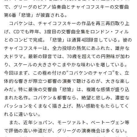
で、グリーグのピアノ協奏曲とチャイコフスキーの交響曲
第6番「悲愴」が披露される。
コバケンは、チャイコフスキーの作品を再三再四取り上
げ、CDでも昨年、3度目の交響曲全集をロンドン・フィル
とのコンビで完成。「悲愴」は通算4回録音している。彼の
チャイコフスキーは、全力投球の熱気にあふれた、雄弁な
大ドラマ。最新の録音では、70歳を超えての円熟味が加わ
り、スケールの大きさやこまやかな味わいを増している。
今回はまず、この極め付けの“コバケンのチャイコ”を、立
体的な響きが際立つ都響の演奏で聴けるのが、大きな楽し
みだ。特に最後の交響曲「悲愴」は、複雑な感情が盛り込
まれた名作。コバケン＆都響なら、絶望と悲しみ、濃密な
パッションをくまなく描き上げ、熱い感動をもたらしてく
れるに違いない。
また、近年ショパン、モーツァルト、ベートーヴェン等
で評価の高い仲道だが、グリーグの演奏機会は多くない。