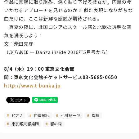
作品に真摯に取り組み、深く掘り下げる彼女が、円熟の今
いかなるアプローチを見せるのか？ 似た表現になりがちな
曲だけに、ここは新鮮な感触が期待される。
真夏の夜に、北国ロシアのスケール感と北欧の透明な空
気を満喫しよう！
文：柴田克彦
（ぶらあぼ ＋ Danza inside 2016年5月号から）
8/4（木）19：00 東京文化会館
問：東京文化会館チケットサービス03-5685-0650
http://www.t-bunka.jp
ピアノ
仲道郁代
小林研一郎
指揮
東京都交響楽団
響の森