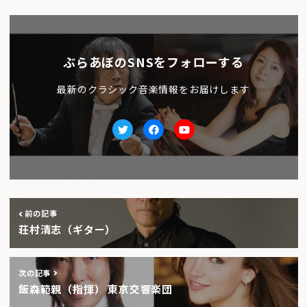
ぶらあぼのSNSをフォローする
最新のクラシック音楽情報をお届けします
Twitter
facebook
Youtube
前の記事
荘村清志（ギター）
次の記事
飯森範親（指揮） 東京交響楽団