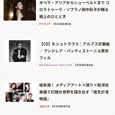
オペラ・アリアからシューベルトまで コ
ロラトゥーラ・ソプラノ田中彩子が贈る
極上のひととき
PICK UP
2026年8月6日
【CD】R.シュトラウス：アルプス交響曲
／ アンドレア・バッティストーニ＆東京
フィル
New Release Selection
2026年8月6日
岐阜発！ メディアアート×語り×和洋古
楽器で幻想の世界を描き出す『夜叉が池
物語』
注目公演
2026年8月5日