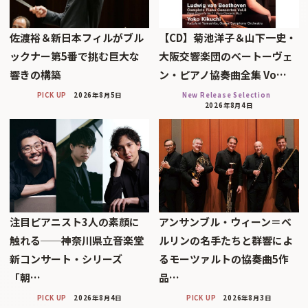
佐渡裕＆新日本フィルがブル
【CD】菊池洋子＆山下一史・
ックナー第5番で挑む巨大な
大阪交響楽団のベートーヴェ
響きの構築
ン・ピアノ協奏曲全集 Vo…
PICK UP
2026年8月5日
New Release Selection
2026年8月4日
注目ピアニスト3人の素顔に
アンサンブル・ウィーン＝ベ
触れる──神奈川県立音楽堂
ルリンの名手たちと群響によ
新コンサート・シリーズ
るモーツァルトの協奏曲5作
「朝…
品…
PICK UP
2026年8月4日
PICK UP
2026年8月3日