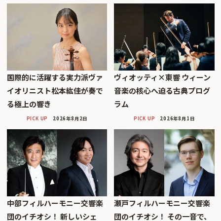
国際的に活躍する実力派ヴァ
ヴィオッティ×東響 ウィーン
イオリニスト松本紘佳が奏で
音楽の核心へ迫る古典プログ
る極上の響き
ラム
PICK UP
2026年8月2日
PICK UP
2026年8月1日
中部フィルハーモニー交響楽
瀬戸フィルハーモニー交響楽
団のイチオシ！ 新しいシェ
団のイチオシ！ その一音で、