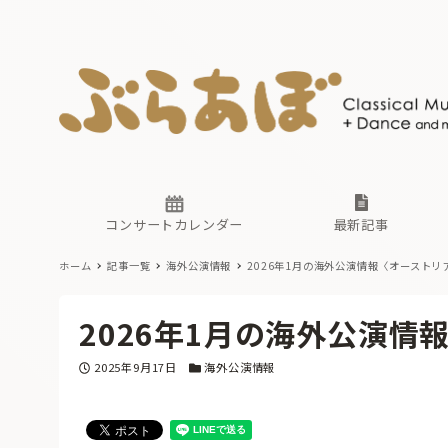
ニュース
ヤマハホ
番組一覧
東京・関
ぶらあぼ
現場のプ
古楽とそ
無料ライ
あ
か
過去の連
コンサートカレンダー
最新記事
ホーム
記事一覧
海外公演情報
2026年1月の海外公演情報〈オーストリ
ニュース
ヤマハホ
番組一覧
東京・関
ぶらあぼ
2026年1月の海外公演情
現場のプ
古楽とそ
無料ライ
あ
か
投稿日
カテゴリー
2025年9月17日
海外公演情報
過去の連