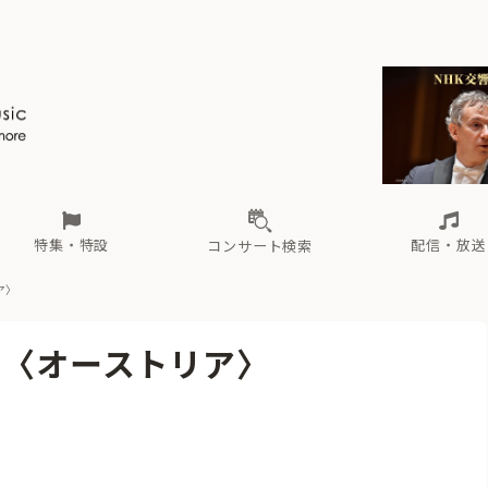
ール
（毎月更新）
東
電子版（無料・月刊）
トピックス
関西
フェスタサマーミューザKAWASAKI 2026
北海道・東北
注目公演
配布場所
インタビュー
中部
定期購読
中国・四国
CD新譜
N響＆東響 《7つ
九州・沖縄
書籍近刊
ロが推す！間違いないオーケストラコンサート
過去の特集
の先と
ブ配信スケジュール
さ
オーケストラの楽屋から
た
な
有料ライブ配信スケジュール
は
ま
や
海の向こうの音楽家
ら
わ
Aからの
載
特集・特設
配信・放送
コンサート検索
ア〉
ール
（毎月更新）
東
電子版（無料・月刊）
トピックス
関西
フェスタサマーミューザKAWASAKI 2026
北海道・東北
注目公演
配布場所
インタビュー
中部
定期購読
中国・四国
CD新譜
N響＆東響 《7つ
九州・沖縄
書籍近刊
報〈オーストリア〉
ロが推す！間違いないオーケストラコンサート
過去の特集
の先と
ブ配信スケジュール
さ
オーケストラの楽屋から
た
な
有料ライブ配信スケジュール
は
ま
や
海の向こうの音楽家
ら
わ
Aからの
載