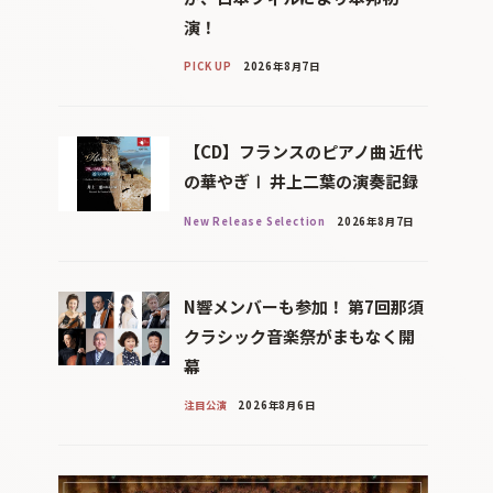
演！
PICK UP
2026年8月7日
【CD】フランスのピアノ曲 近代
の華やぎⅠ 井上二葉の演奏記録
New Release Selection
2026年8月7日
N響メンバーも参加！ 第7回那須
クラシック音楽祭がまもなく開
幕
注目公演
2026年8月6日