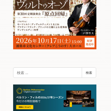
検
検索
索