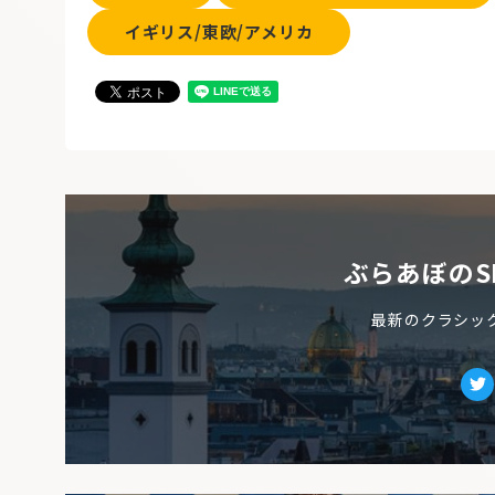
イギリス/東欧/アメリカ
ぶらあぼのS
最新のクラシッ
Tw