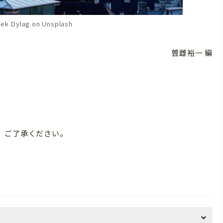
ek Dylag on Unsplash
曽雌裕一 編
。ご了承ください。