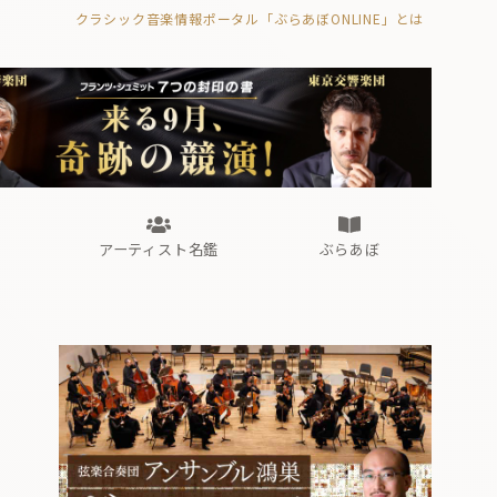
クラシック音楽情報ポータル「ぶらあぼONLINE」とは
の封印の書》
海外公演
FROM編集部
眺望
ぶらあぼブラス！
フォルテピアノ・オデッセイ
アーティスト名鑑
ぶらあぼ
の封印の書》
海外公演
FROM編集部
眺望
ぶらあぼブラス！
フォルテピアノ・オデッセイ