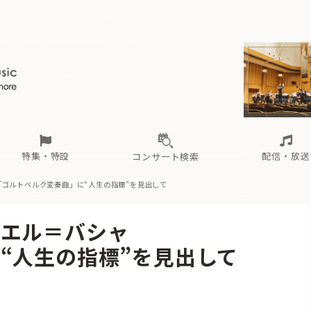
ール
（毎月更新）
東
電子版（無料・月刊）
トピックス
関西
フェスタサマーミューザKAWASAKI 2026
北海道・東北
注目公演
配布場所
インタビュー
中部
定期購読
中国・四国
CD新譜
N響＆東響 《7つ
九州・沖縄
書籍近刊
ロが推す！間違いないオーケストラコンサート
過去の特集
の先と
ブ配信スケジュール
さ
オーケストラの楽屋から
た
な
有料ライブ配信スケジュール
は
ま
や
海の向こうの音楽家
ら
わ
Aからの
載
特集・特設
配信・放送
コンサート検索
「ゴルトベルク変奏曲」に“人生の指標”を見出して
ール
（毎月更新）
東
電子版（無料・月刊）
トピックス
関西
フェスタサマーミューザKAWASAKI 2026
北海道・東北
注目公演
配布場所
インタビュー
中部
定期購読
中国・四国
CD新譜
N響＆東響 《7つ
九州・沖縄
書籍近刊
・エル＝バシャ
ロが推す！間違いないオーケストラコンサート
過去の特集
の先と
ブ配信スケジュール
さ
オーケストラの楽屋から
た
な
有料ライブ配信スケジュール
は
ま
や
海の向こうの音楽家
ら
わ
Aからの
“人生の指標”を見出して
載