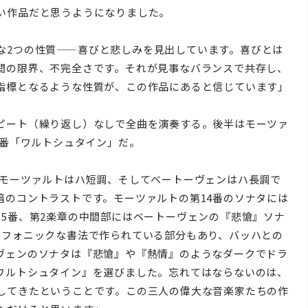
い作品だと思うようになりました。
2つの性質——喜びと悲しみを見出しています。喜びとは
間の限界、不完全さです。それが見事なバランスで共存し、
指標となるような性質が、この作品にあると信じています」
ピート（繰り返し）なしで全曲を演奏する。後半はモーツァ
1番「ワルトシュタイン」だ。
モーツァルトはハ短調、そしてベートーヴェンはハ長調で
暗のコントラストです。モーツァルトの第14番のソナタには
5番、第2楽章の中間部にはベートーヴェンの『悲愴』ソナ
リフォニックな書法で作られている部分もあり、バッハとの
ヴェンのソナタは『悲愴』や『熱情』のようなダークでドラ
ワルトシュタイン』を選びました。忘れてはならないのは、
してきたということです。この三人の偉大な音楽家たちの作