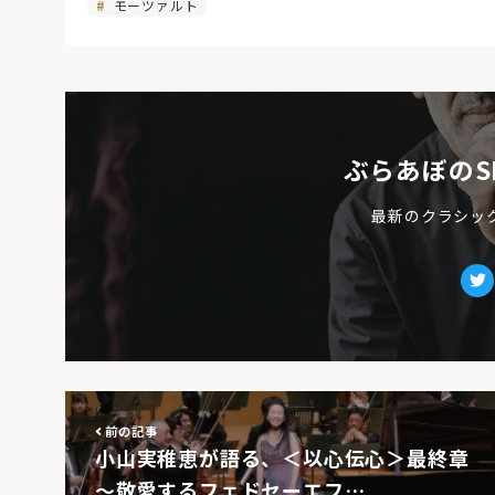
モーツァルト
ぶらあぼのS
最新のクラシッ
Tw
前の記事
小山実稚恵が語る、＜以心伝心＞最終章
～敬愛するフェドセーエフ…