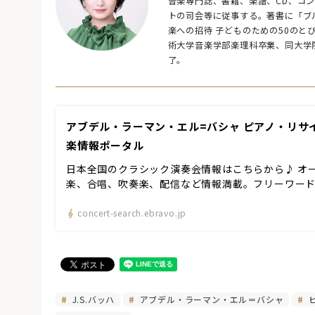
音楽専門誌、書籍、楽譜、CD、コ
トの司会等に従事する。著書に「ブ
楽への招待 子どものための50の
術大学音楽学部楽理科卒業、同大学院修士
了。
アブデル・ラーマン・エル=バシャ ピアノ・リサイタ
楽情報ポータル
日本全国のクラシック演奏会情報はこちらから♪ オ
楽、合唱、吹奏楽、配信など情報満載。フリーワー
concert-search.ebravo.jp
J.S.バッハ
アブデル・ラーマン・エル＝バシャ