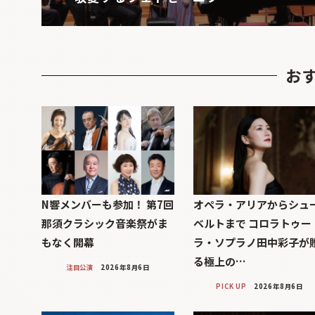
お
N響メンバーも参加！ 第7回
オペラ・アリアからシュ
那須クラシック音楽祭がま
ベルトまで コロラトゥー
もなく開幕
ラ・ソプラノ田中彩子が
る極上の…
注目公演
2026年8月6日
PICK UP
2026年8月6日