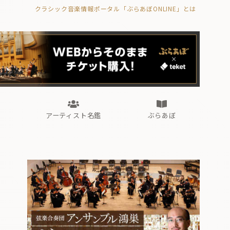
クラシック音楽情報ポータル「ぶらあぼONLINE」とは
の封印の書》
海外公演
FROM編集部
眺望
ぶらあぼブラス！
フォルテピアノ・オデッセイ
アーティスト名鑑
ぶらあぼ
の封印の書》
海外公演
FROM編集部
眺望
ぶらあぼブラス！
フォルテピアノ・オデッセイ