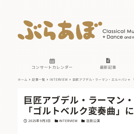
ニュース
ヤマハホ
番組一覧
東京・関
ぶらあぼ
現場のプ
古楽とそ
無料ライ
あ
か
過去の連
コンサートカレンダー
最新記事
ホーム
記事一覧
INTERVIEW
巨匠アブデル・ラーマン・エル＝バシャ
ニュース
ヤマハホ
番組一覧
東京・関
ぶらあぼ
巨匠アブデル・ラーマン
現場のプ
古楽とそ
無料ライ
あ
か
「ゴルトベルク変奏曲」に
過去の連
投稿日
カテゴリー
カテゴリー
2025年9月3日
INTERVIEW
注目公演