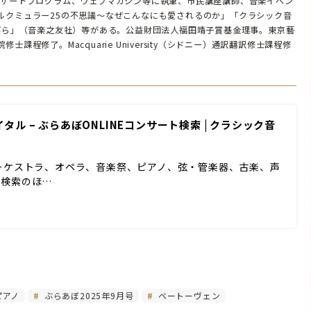
ンサートプログラム、ウェブマガジン等に執筆、市民講座講師、音楽イベン
ルクミュラー25の不思議〜なぜこんなにも愛されるのか」「クラシック音
とびら」（音楽之友社）等がある。公益財団法人福田靖子賞基金理事。東京藝
課程修了。Macquarie University（シドニー）通訳翻訳修士課程修
ル – ぶらあぼONLINEコンサート検索 | クラシック音
ーケストラ、オペラ、音楽祭、ピアノ、弦・管楽器、古楽、声
ド検索のほ…
ピアノ
ぶらあぼ2025年9月号
ベートーヴェン