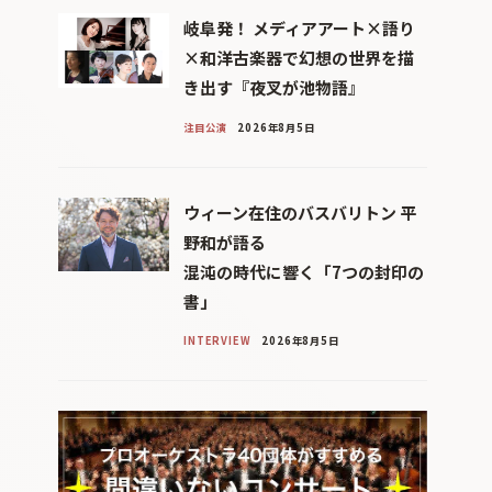
岐阜発！ メディアアート×語り
×和洋古楽器で幻想の世界を描
き出す『夜叉が池物語』
注目公演
2026年8月5日
ウィーン在住のバスバリトン 平
野和が語る
混沌の時代に響く「7つの封印の
書」
INTERVIEW
2026年8月5日