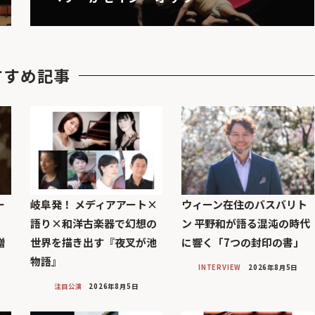
すすめ記事
ー
岐阜発！ メディアアート×
ウィーン在住のバスバリト
語り×和洋古楽器で幻想の
ン 平野和が語る混沌の時代
贈
世界を描き出す『夜叉が池
に響く「7つの封印の書」
物語』
INTERVIEW
2026年8月5日
注目公演
2026年8月5日