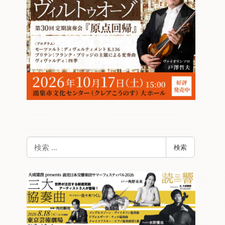
検
検索
索