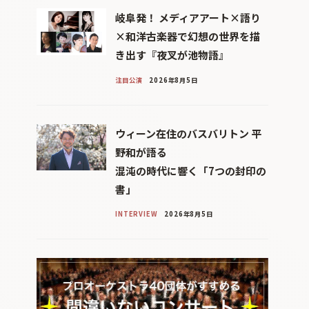
岐阜発！ メディアアート×語り
×和洋古楽器で幻想の世界を描
き出す『夜叉が池物語』
注目公演
2026年8月5日
ウィーン在住のバスバリトン 平
野和が語る
混沌の時代に響く「7つの封印の
書」
INTERVIEW
2026年8月5日