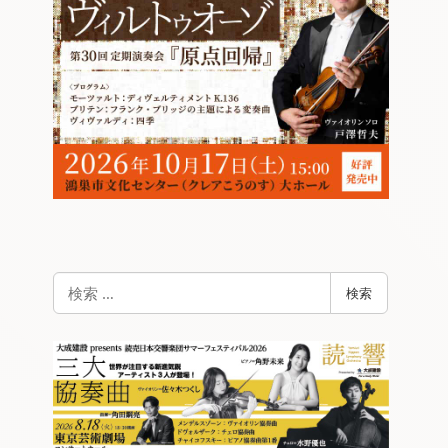
検
検索
索