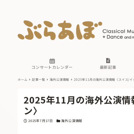
ニュース
ヤマハホ
番組一覧
東京・関
ぶらあぼ
現場のプ
古楽とそ
無料ライ
あ
か
過去の連
コンサートカレンダー
最新記事
ホーム
記事一覧
海外公演情報
2025年11月の海外公演情報〈スイス/
ニュース
ヤマハホ
番組一覧
東京・関
ぶらあぼ
2025年11月の海外公演
現場のプ
古楽とそ
無料ライ
あ
か
ン〉
過去の連
投稿日
カテゴリー
2025年7月17日
海外公演情報