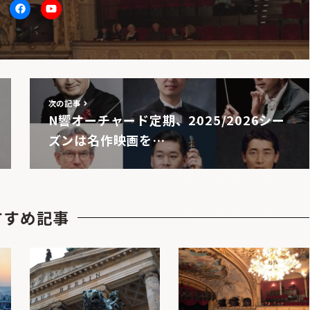
itter
facebook
Youtube
次の記事
N響オーチャード定期、2025/2026シー
ズンは名作映画を…
すすめ記事