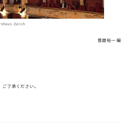
nhaus Zürich
曽雌裕一 編
。ご了承ください。