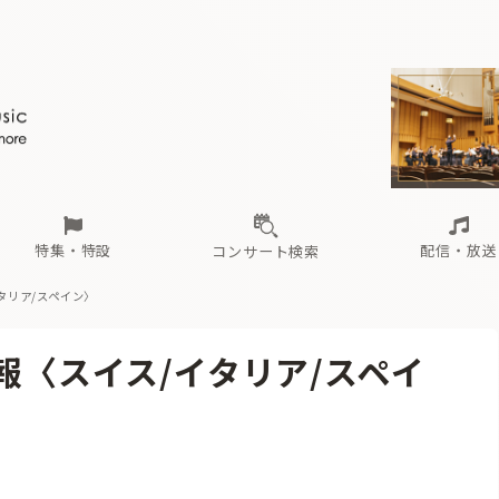
ール
（毎月更新）
東
電子版（無料・月刊）
トピックス
関西
フェスタサマーミューザKAWASAKI 2026
北海道・東北
注目公演
配布場所
インタビュー
中部
定期購読
中国・四国
CD新譜
N響＆東響 《7つ
九州・沖縄
書籍近刊
ロが推す！間違いないオーケストラコンサート
過去の特集
の先と
ブ配信スケジュール
さ
オーケストラの楽屋から
た
な
有料ライブ配信スケジュール
は
ま
や
海の向こうの音楽家
ら
わ
Aからの
載
特集・特設
配信・放送
コンサート検索
イタリア/スペイン〉
ール
（毎月更新）
東
電子版（無料・月刊）
トピックス
関西
フェスタサマーミューザKAWASAKI 2026
北海道・東北
注目公演
配布場所
インタビュー
中部
定期購読
中国・四国
CD新譜
N響＆東響 《7つ
九州・沖縄
書籍近刊
情報〈スイス/イタリア/スペイ
ロが推す！間違いないオーケストラコンサート
過去の特集
の先と
ブ配信スケジュール
さ
オーケストラの楽屋から
た
な
有料ライブ配信スケジュール
は
ま
や
海の向こうの音楽家
ら
わ
Aからの
載