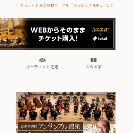
クラシック音楽情報ポータル「ぶらあぼONLINE」とは
の封印の書》
海外公演
FROM編集部
眺望
ぶらあぼブラス！
フォルテピアノ・オデッセイ
アーティスト名鑑
ぶらあぼ
の封印の書》
海外公演
FROM編集部
眺望
ぶらあぼブラス！
フォルテピアノ・オデッセイ