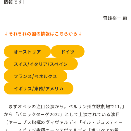
情報です］
曽雌裕一 編
↓それぞれの国の情報はこちらから↓
オーストリア
ドイツ
スイス/イタリア/スペイン
フランス/ベネルクス
イギリス/東欧/アメリカ
まずオペラの注目公演から。ベルリン州立歌劇場で11月
から「バロックターゲ2022」として上演されている演目
（ヤーコプス指揮のヴィヴァルディ「イル・ジュスティー
ノ」、スピノジ指揮のモンテヴェルディ「ポッペアの戴