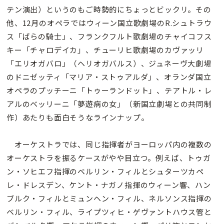
テン演出）というのもご時勢的にちょっとビックリ。その
他、12月のオペラではウィーン国立歌劇場のR.シュトラウ
ス「ばらの騎士」、フランクフルト歌劇場のチャイコフス
キー「チャロデイカ」、チューリヒ歌劇場のカヴァッリ
「エリオガバロ」（ヘリオガバルス）、ジュネーヴ大劇場
のドニゼッティ「マリア・ストゥアルダ」、オランダ国立
オペラのプッチーニ「トゥーランドット」、テアトル・レ
アルのベッリーニ「夢遊病の女」（新国立劇場との共同制
作）あたりも面白そうなラインナップ。
オーケストラでは、同じ指揮者がヨーロッパ内の複数の
オーケストラを振るケースがやや目立つ。例えば、トゥガ
ン・ソヒエフ指揮のベルリン・フィルとシュターツカペ
レ・ドレスデン、ケント・ナガノ指揮のウィーン響、ハン
ブルク・フィルとミュンヘン・フィル、ネルソンス指揮の
ベルリン・フィル、ライプツィヒ・ゲヴァントハウス管と