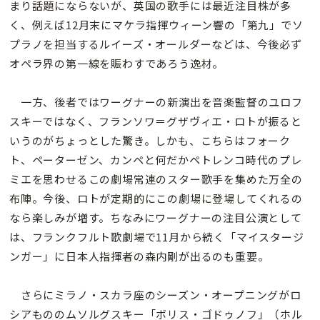
まり話題にならないが、英国の歌手には最近注目株が多
く、例えば12月末にマケラ指揮ウィーン響の「第九」でソ
プラノを担当するルイーズ・オールダーなどは、今後必ず
オペラ界の第一線を賑わすであろう逸材。
一方、後者ではワーグナーの新演出を音楽監督のユロフ
スキーではなく、フランソワ＝グザヴィエ・ロトが振ると
いうのがちょっとした驚き。しかも、こちらはフォーク
ト、ペーターゼン、カンペと何だかペトレンコ時代のプレ
ミエを思わせるこの劇場常連のスター歌手を集めた万全の
布陣。今後、ロトが定期的にこの劇場に登場してくれるの
なら楽しみが増す。ちなみにワーグナーの注目公演として
は、フランクフルト歌劇場で11月から続く「マイスタージ
ンガー」に日本人指揮者の森内剛が出るのも重要。
さらにミラノ・スカラ座のシーズン・オープニングがロ
シアもののムソルグスキー「ボリス・ゴドゥノフ」（ホル