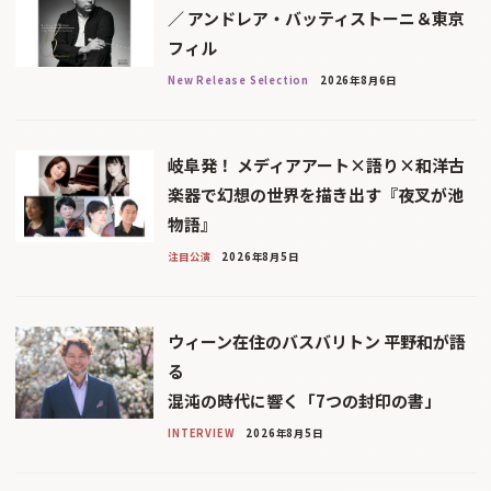
／ アンドレア・バッティストーニ＆東京
フィル
New Release Selection
2026年8月6日
岐阜発！ メディアアート×語り×和洋古
楽器で幻想の世界を描き出す『夜叉が池
物語』
注目公演
2026年8月5日
ウィーン在住のバスバリトン 平野和が語
る
混沌の時代に響く「7つの封印の書」
INTERVIEW
2026年8月5日