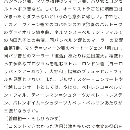
バンベルク響、マケラ指揮のウィーン響、パリ管とコンセ
ルトヘボウ管など。しかも、オーケストラごとに演奏曲目
がまったくダブらないというのも意外に珍しい。中でも、
ナガノ＝ウィーン響でのコパチンスカヤ独奏のバルトーク
のヴァイオリン協奏曲、ネルソンス＝ベルリン・フィルで
の内田光子との共演、同バンベルク響とのマーラーの交響
曲第7番、マケラ＝ウィーン響のベートーヴェン「第九」、
同パリ管とのマーラー「復活」あたりは注目度大。相変わ
らず多彩なプログラムを組むラトル＝ロンドン響（ヨーロ
ッパ・ツアーあり）、大野和士指揮のブリュッセル・フィ
ルも見落とせない。また、ジルヴェスター・コンサートや
年越しコンサートとしては、やはり、ペトレンコ＝ベルリ
ン・フィル、ティーレマン＝シュターツカペレ・ドレスデ
ン、バレンボイム＝シュターツカペレ・ベルリンあたりが
三強となろうか。
（曽雌裕一・そしひろかず）
（コメントできなかった注目公演も多いので本文の◎印を