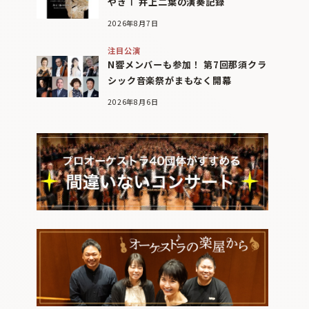
やぎⅠ 井上二葉の演奏記録
2026年8月7日
注目公演
N響メンバーも参加！ 第7回那須クラ
シック音楽祭がまもなく開幕
2026年8月6日