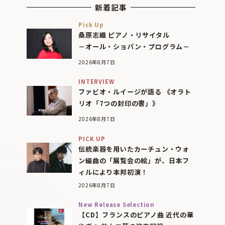
新着記事
Pick Up
桑原志織 ピアノ・リサイタル
－オール・ショパン・プログラム－
2026年8月7日
INTERVIEW
ファビオ・ルイージが語る 《オラト
リオ「7つの封印の書」》
2026年8月7日
PICK UP
伝統楽器を用いたカーチュン・ウォ
ン編曲の「展覧会の絵」が、日本フ
ィルにより本邦初演！
2026年8月7日
New Release Selection
【CD】フランスのピアノ曲 近代の華