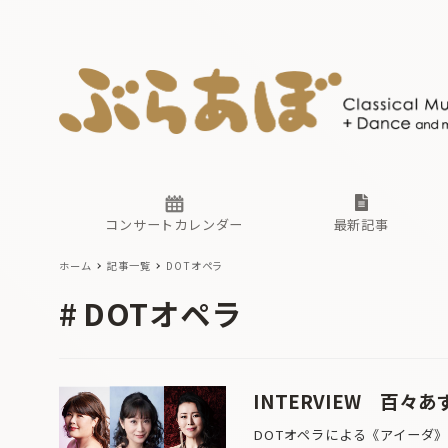
ニュース
ヤマハホ
番組一覧
東京・関
ぶらあぼ
現場のプ
古楽とそ
無料ライ
あ
か
過去の連
コンサートカレンダー
最新記事
ホーム
記事一覧
DOTオペラ
ニュース
ヤマハホ
番組一覧
東京・関
ぶらあぼ
DOTオペラ
現場のプ
古楽とそ
無料ライ
あ
か
過去の連
INTERVIEW 百々あ
DOTオペラによる《アイーダ