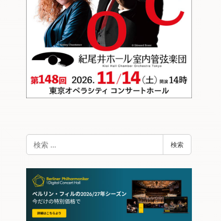
検
検索
索