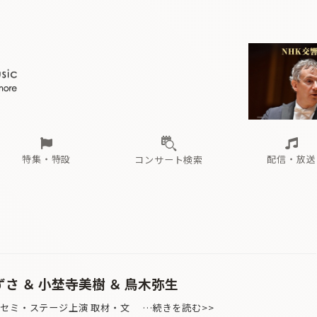
ール
（毎月更新）
東
電子版（無料・月刊）
トピックス
関西
フェスタサマーミューザKAWASAKI 2026
北海道・東北
注目公演
配布場所
インタビュー
中部
定期購読
中国・四国
CD新譜
N響＆東響 《7つ
九州・沖縄
書籍近刊
ロが推す！間違いないオーケストラコンサート
過去の特集
の先と
ブ配信スケジュール
さ
オーケストラの楽屋から
た
な
有料ライブ配信スケジュール
は
ま
や
海の向こうの音楽家
ら
わ
Aからの
載
特集・特設
配信・放送
コンサート検索
ール
（毎月更新）
東
電子版（無料・月刊）
トピックス
関西
フェスタサマーミューザKAWASAKI 2026
北海道・東北
注目公演
配布場所
インタビュー
中部
定期購読
中国・四国
CD新譜
N響＆東響 《7つ
九州・沖縄
書籍近刊
ロが推す！間違いないオーケストラコンサート
過去の特集
の先と
ブ配信スケジュール
さ
オーケストラの楽屋から
た
な
有料ライブ配信スケジュール
は
ま
や
海の向こうの音楽家
ら
わ
Aからの
載
ずさ ＆ 小埜寺美樹 ＆ 鳥木弥生
》セミ・ステージ上演 取材・文 …続きを読む>>