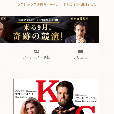
クラシック音楽情報ポータル「ぶらあぼONLINE」とは
の封印の書》
海外公演
FROM編集部
眺望
ぶらあぼブラス！
フォルテピアノ・オデッセイ
アーティスト名鑑
ぶらあぼ
の封印の書》
海外公演
FROM編集部
眺望
ぶらあぼブラス！
フォルテピアノ・オデッセイ