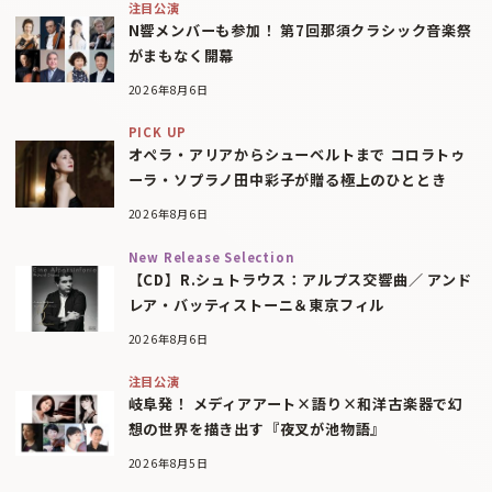
注目公演
N響メンバーも参加！ 第7回那須クラシック音楽祭
がまもなく開幕
2026年8月6日
PICK UP
オペラ・アリアからシューベルトまで コロラトゥ
ーラ・ソプラノ田中彩子が贈る極上のひととき
2026年8月6日
New Release Selection
【CD】R.シュトラウス：アルプス交響曲／ アンド
レア・バッティストーニ＆東京フィル
2026年8月6日
注目公演
岐阜発！ メディアアート×語り×和洋古楽器で幻
想の世界を描き出す『夜叉が池物語』
2026年8月5日