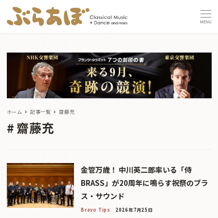
MENU
ホーム
記事一覧
齋藤充
齋藤充
金管万歳！ 中川英二郎率いる「侍
BRASS」が20周年に鳴らす祝祭のブラ
ス・サウンド
Bravo Tips
2026年7月25日