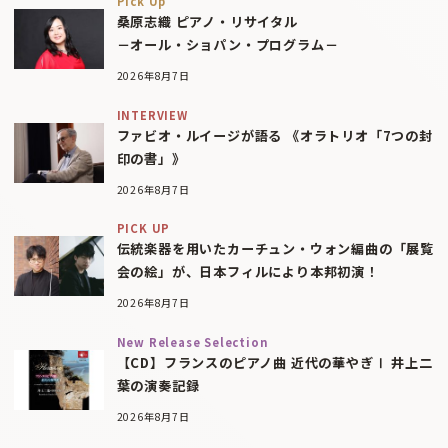
Pick Up
桑原志織 ピアノ・リサイタル
－オール・ショパン・プログラム－
2026年8月7日
INTERVIEW
ファビオ・ルイージが語る 《オラトリオ「7つの封
印の書」》
2026年8月7日
PICK UP
伝統楽器を用いたカーチュン・ウォン編曲の「展覧
会の絵」が、日本フィルにより本邦初演！
2026年8月7日
New Release Selection
【CD】フランスのピアノ曲 近代の華やぎⅠ 井上二
葉の演奏記録
2026年8月7日