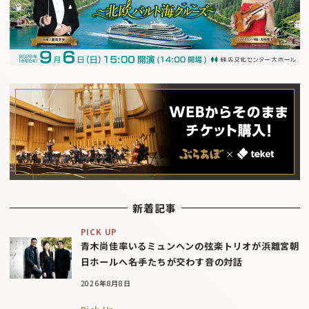
新着記事
PICK UP
青木尚佳率いるミュンヘンの弦楽トリオが浜離宮朝
日ホールへ――名手たちが交わす音の対話
2026年8月8日