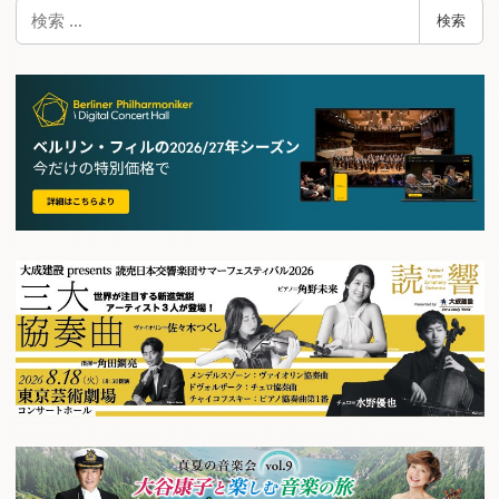
検
検索
索