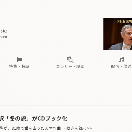
ール
（毎月更新）
東
電子版（無料・月刊）
トピックス
関西
フェスタサマーミューザKAWASAKI 2026
北海道・東北
注目公演
配布場所
インタビュー
中部
定期購読
中国・四国
CD新譜
N響＆東響 《7つ
九州・沖縄
書籍近刊
ロが推す！間違いないオーケストラコンサート
過去の特集
の先と
ブ配信スケジュール
さ
オーケストラの楽屋から
た
な
有料ライブ配信スケジュール
は
ま
や
海の向こうの音楽家
ら
わ
Aからの
載
特集・特設
配信・放送
コンサート検索
ール
（毎月更新）
東
電子版（無料・月刊）
トピックス
関西
フェスタサマーミューザKAWASAKI 2026
北海道・東北
注目公演
配布場所
インタビュー
中部
定期購読
中国・四国
CD新譜
N響＆東響 《7つ
九州・沖縄
書籍近刊
ロが推す！間違いないオーケストラコンサート
過去の特集
の先と
ブ配信スケジュール
さ
オーケストラの楽屋から
た
な
有料ライブ配信スケジュール
は
ま
や
海の向こうの音楽家
ら
わ
Aからの
載
訳「冬の旅」がCDブック化
が、31歳で世を去った天才作曲 …続きを読む>>