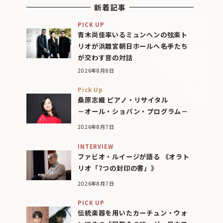
新着記事
PICK UP
青木尚佳率いるミュンヘンの弦楽ト
リオが浜離宮朝日ホールへ――名手たち
が交わす音の対話
2026年8月8日
Pick Up
桑原志織 ピアノ・リサイタル
－オール・ショパン・プログラム－
2026年8月7日
INTERVIEW
ファビオ・ルイージが語る 《オラト
リオ「7つの封印の書」》
2026年8月7日
PICK UP
伝統楽器を用いたカーチュン・ウォ