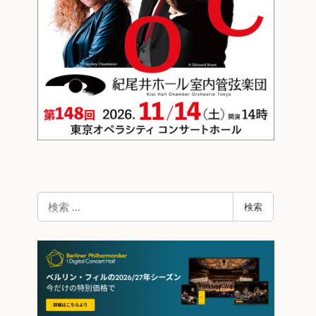
検
検索
索