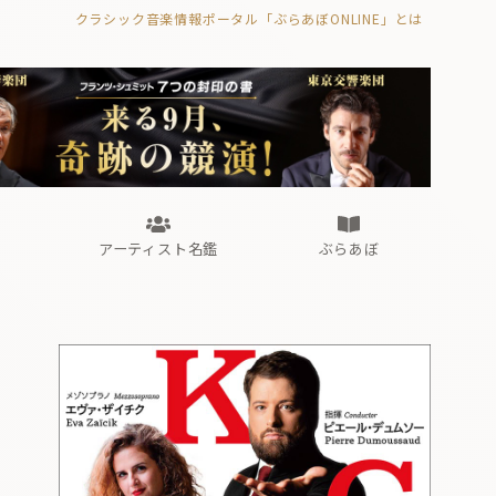
クラシック音楽情報ポータル「ぶらあぼONLINE」とは
の封印の書》
海外公演
FROM編集部
眺望
ぶらあぼブラス！
フォルテピアノ・オデッセイ
アーティスト名鑑
ぶらあぼ
の封印の書》
海外公演
FROM編集部
眺望
ぶらあぼブラス！
フォルテピアノ・オデッセイ