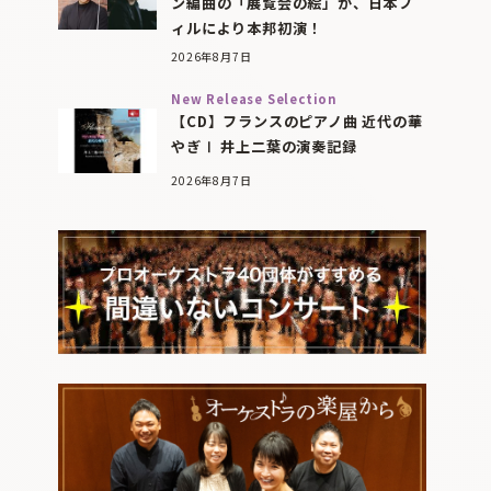
ン編曲の「展覧会の絵」が、日本フ
ィルにより本邦初演！
2026年8月7日
New Release Selection
【CD】フランスのピアノ曲 近代の華
やぎⅠ 井上二葉の演奏記録
2026年8月7日