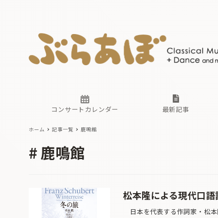
ニュース
ヤマハホ
番組一覧
東京・関
ぶらあぼ
現場のプ
古楽とそ
無料ライ
あ
か
過去の連
コンサートカレンダー
最新記事
ホーム
記事一覧
鹿鳴館
ニュース
ヤマハホ
番組一覧
東京・関
ぶらあぼ
鹿鳴館
現場のプ
古楽とそ
無料ライ
あ
か
過去の連
松本隆による現代口語
日本を代表する作詞家・松本隆