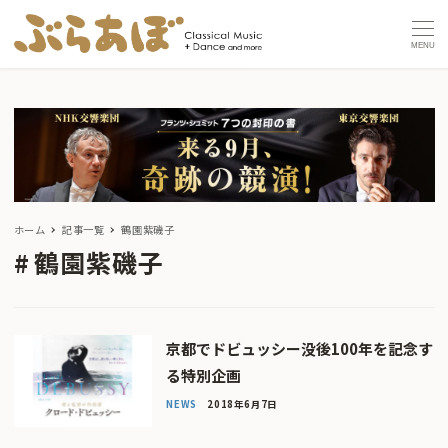
MENU
ホーム
記事一覧
鶴園紫磯子
鶴園紫磯子
京都でドビュッシー没後100年を記念す
る特別企画
NEWS
2018年6月7日