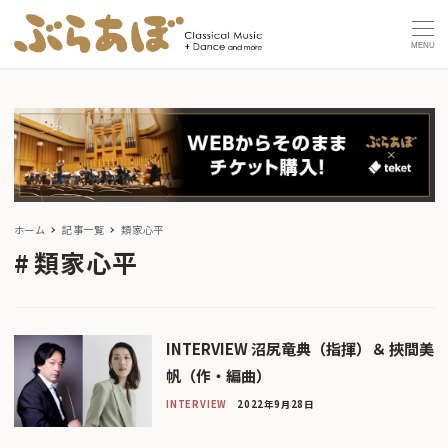
MENU
ホーム
記事一覧
類家心平
類家心平
INTERVIEW 沼尻竜典（指揮）＆ 挾間美
帆（作・編曲）
INTERVIEW
2022年9月28日