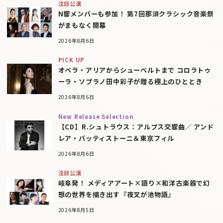
注目公演
N響メンバーも参加！ 第7回那須クラシック音楽祭
がまもなく開幕
2026年8月6日
PICK UP
オペラ・アリアからシューベルトまで コロラトゥ
ーラ・ソプラノ田中彩子が贈る極上のひととき
2026年8月6日
New Release Selection
【CD】R.シュトラウス：アルプス交響曲／ アンド
レア・バッティストーニ＆東京フィル
2026年8月6日
注目公演
岐阜発！ メディアアート×語り×和洋古楽器で幻
想の世界を描き出す『夜叉が池物語』
2026年8月5日