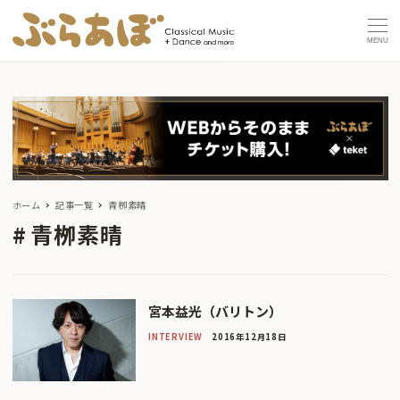
MENU
ホーム
記事一覧
青栁素晴
青栁素晴
宮本益光（バリトン）
INTERVIEW
2016年12月18日