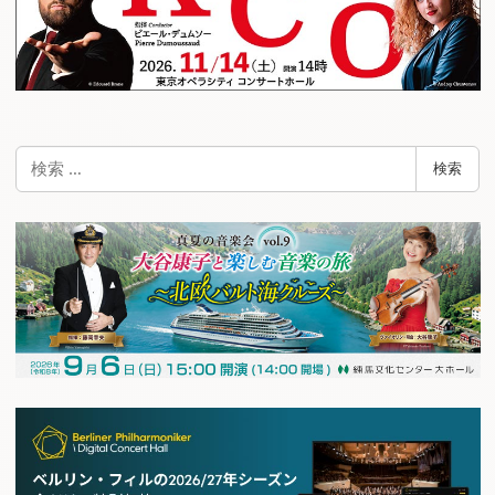
検
検索
索