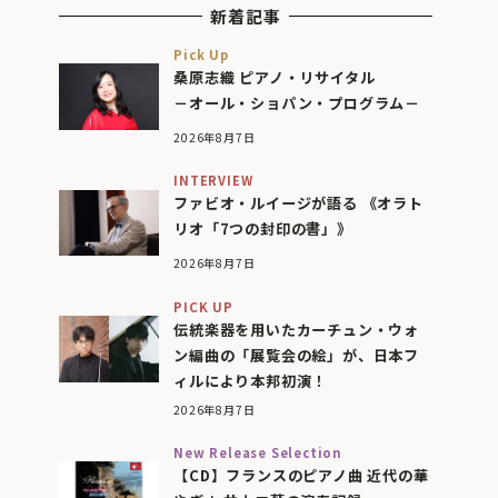
新着記事
Pick Up
桑原志織 ピアノ・リサイタル
－オール・ショパン・プログラム－
2026年8月7日
INTERVIEW
ファビオ・ルイージが語る 《オラト
リオ「7つの封印の書」》
2026年8月7日
PICK UP
伝統楽器を用いたカーチュン・ウォ
ン編曲の「展覧会の絵」が、日本フ
ィルにより本邦初演！
2026年8月7日
New Release Selection
【CD】フランスのピアノ曲 近代の華