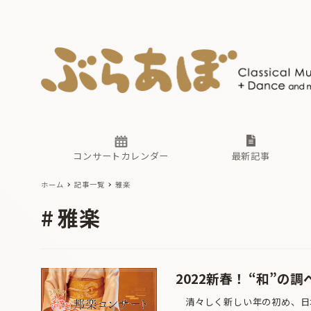
ニュース
ヤマハホ
番組一覧
東京・関
ぶらあぼ
現場のプ
古楽とそ
無料ライ
あ
か
過去の連
コンサートカレンダー
最新記事
ホーム
記事一覧
雅楽
ニュース
ヤマハホ
番組一覧
東京・関
ぶらあぼ
雅楽
現場のプ
古楽とそ
無料ライ
あ
か
過去の連
2022新春！ “和”
清々しく新しい年の初め、日本