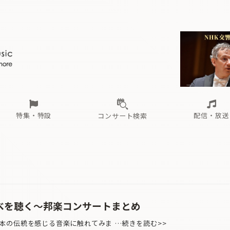
ール
（毎月更新）
東
電子版（無料・月刊）
トピックス
関西
フェスタサマーミューザKAWASAKI 2026
北海道・東北
注目公演
配布場所
インタビュー
中部
定期購読
中国・四国
CD新譜
N響＆東響 《7つ
九州・沖縄
書籍近刊
ロが推す！間違いないオーケストラコンサート
過去の特集
の先と
ブ配信スケジュール
さ
オーケストラの楽屋から
た
な
有料ライブ配信スケジュール
は
ま
や
海の向こうの音楽家
ら
わ
Aからの
載
特集・特設
配信・放送
コンサート検索
ール
（毎月更新）
東
電子版（無料・月刊）
トピックス
関西
フェスタサマーミューザKAWASAKI 2026
北海道・東北
注目公演
配布場所
インタビュー
中部
定期購読
中国・四国
CD新譜
N響＆東響 《7つ
九州・沖縄
書籍近刊
ロが推す！間違いないオーケストラコンサート
過去の特集
の先と
ブ配信スケジュール
さ
オーケストラの楽屋から
た
な
有料ライブ配信スケジュール
は
ま
や
海の向こうの音楽家
ら
わ
Aからの
載
の調べを聴く～邦楽コンサートまとめ
の伝統を感じる音楽に触れてみま …続きを読む>>