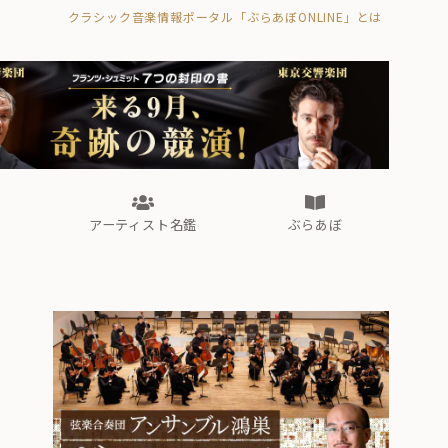
クラシック音楽情報ポータル「ぶらあぼONLINE」とは
の封印の書》
海外公演
FROM編集部
眺望
ぶらあぼブラス！
フォルテピアノ・オデッセイ
アーティスト名鑑
ぶらあぼ
の封印の書》
海外公演
FROM編集部
眺望
ぶらあぼブラス！
フォルテピアノ・オデッセイ