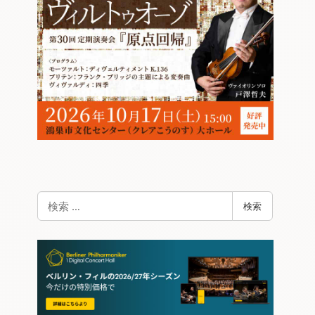
検
検索
索