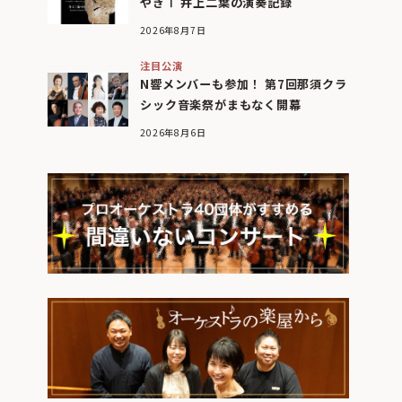
やぎⅠ 井上二葉の演奏記録
2026年8月7日
注目公演
N響メンバーも参加！ 第7回那須クラ
シック音楽祭がまもなく開幕
2026年8月6日