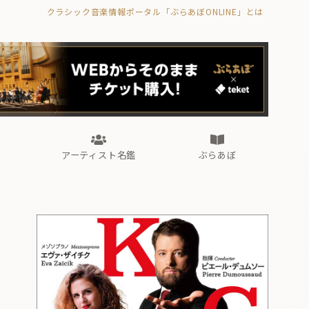
クラシック音楽情報ポータル「ぶらあぼONLINE」とは
の封印の書》
海外公演
FROM編集部
眺望
ぶらあぼブラス！
フォルテピアノ・オデッセイ
アーティスト名鑑
ぶらあぼ
の封印の書》
海外公演
FROM編集部
眺望
ぶらあぼブラス！
フォルテピアノ・オデッセイ