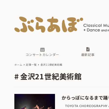
ニュース
ヤマハホ
番組一覧
東京・関
ぶらあぼ
現場のプ
古楽とそ
無料ライ
あ
か
過去の連
コンサートカレンダー
最新記事
ホーム
記事一覧
金沢21世紀美術館
ニュース
ヤマハホ
番組一覧
東京・関
ぶらあぼ
金沢21世紀美術館
現場のプ
古楽とそ
無料ライ
あ
か
過去の連
からっぽになるまで踊
TOYOTA CHOREOGRAPHY