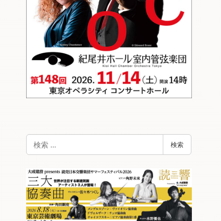
検
検索
索