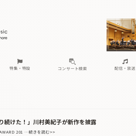
ール
（毎月更新）
東
電子版（無料・月刊）
トピックス
関西
フェスタサマーミューザKAWASAKI 2026
北海道・東北
注目公演
配布場所
インタビュー
中部
定期購読
中国・四国
CD新譜
N響＆東響 《7つ
九州・沖縄
書籍近刊
ロが推す！間違いないオーケストラコンサート
過去の特集
の先と
ブ配信スケジュール
さ
オーケストラの楽屋から
た
な
有料ライブ配信スケジュール
は
ま
や
海の向こうの音楽家
ら
わ
Aからの
載
特集・特設
配信・放送
コンサート検索
ール
（毎月更新）
東
電子版（無料・月刊）
トピックス
関西
フェスタサマーミューザKAWASAKI 2026
北海道・東北
注目公演
配布場所
インタビュー
中部
定期購読
中国・四国
CD新譜
N響＆東響 《7つ
九州・沖縄
書籍近刊
ロが推す！間違いないオーケストラコンサート
過去の特集
の先と
ブ配信スケジュール
さ
オーケストラの楽屋から
た
な
有料ライブ配信スケジュール
は
ま
や
海の向こうの音楽家
ら
わ
Aからの
載
り続けた！」川村美紀子が新作を披露
 AWARD 201 …続きを読む>>