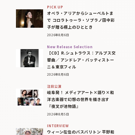
PICK UP
オペラ・アリアからシューベルトま
で コロラトゥーラ・ソプラノ田中彩
子が贈る極上のひととき
2026年8月6日
New Release Selection
【CD】R.シュトラウス：アルプス交
響曲／ アンドレア・バッティストー
ニ＆東京フィル
2026年8月6日
注目公演
岐阜発！ メディアアート×語り×和
洋古楽器で幻想の世界を描き出す
『夜叉が池物語』
2026年8月5日
INTERVIEW
ウィーン在住のバスバリトン 平野和