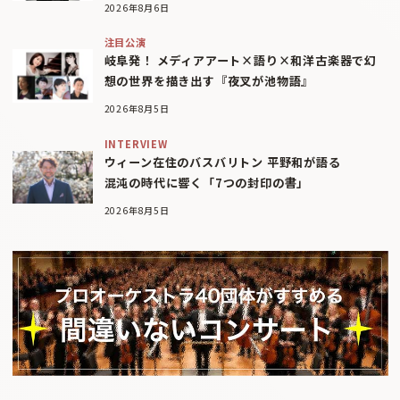
2026年8月6日
注目公演
岐阜発！ メディアアート×語り×和洋古楽器で幻
想の世界を描き出す『夜叉が池物語』
2026年8月5日
INTERVIEW
ウィーン在住のバスバリトン 平野和が語る
混沌の時代に響く「7つの封印の書」
2026年8月5日