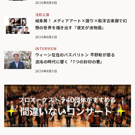
2026年8月6日
注目公演
岐阜発！ メディアアート×語り×和洋古楽器で幻
想の世界を描き出す『夜叉が池物語』
2026年8月5日
INTERVIEW
ウィーン在住のバスバリトン 平野和が語る
混沌の時代に響く「7つの封印の書」
2026年8月5日