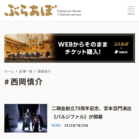
MENU
ホーム
記事一覧
西岡慎介
西岡慎介
二期会創立70周年記念、宮本亞門演出
《パルジファル》が開幕
NEWS
2022年7月13日