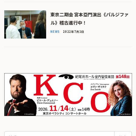
東京二期会 宮本亞門演出《パルジファ
ル》稽古進行中！
NEWS
2022年7月1日
検