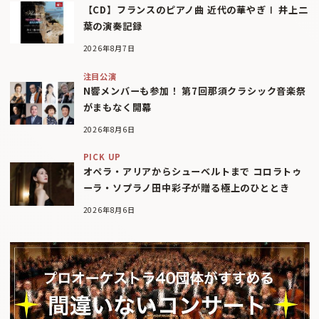
【CD】フランスのピアノ曲 近代の華やぎⅠ 井上二
葉の演奏記録
2026年8月7日
注目公演
N響メンバーも参加！ 第7回那須クラシック音楽祭
がまもなく開幕
2026年8月6日
PICK UP
オペラ・アリアからシューベルトまで コロラトゥ
ーラ・ソプラノ田中彩子が贈る極上のひととき
2026年8月6日