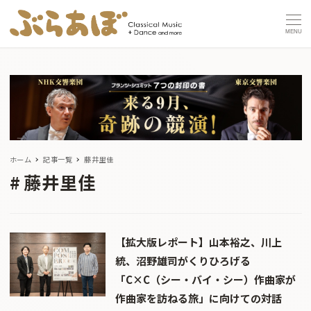
MENU
ホーム
記事一覧
藤井里佳
藤井里佳
【拡大版レポート】山本裕之、川上
統、沼野雄司がくりひろげる
「C×C（シー・バイ・シー）作曲家が
作曲家を訪ねる旅」に向けての対話