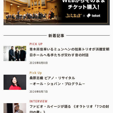
新着記事
PICK UP
青木尚佳率いるミュンヘンの弦楽トリオが浜離宮朝
日ホールへ――名手たちが交わす音の対話
2026年8月8日
Pick Up
桑原志織 ピアノ・リサイタル
－オール・ショパン・プログラム－
2026年8月7日
INTERVIEW
ファビオ・ルイージが語る 《オラトリオ「7つの封
印の書」》