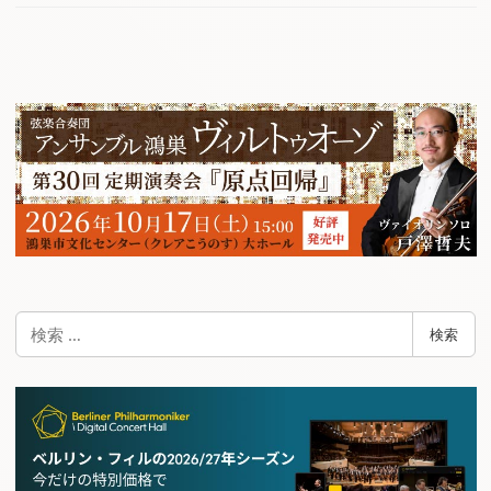
検
検索
索