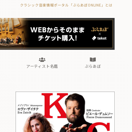
クラシック音楽情報ポータル「ぶらあぼONLINE」とは
の封印の書》
海外公演
FROM編集部
眺望
ぶらあぼブラス！
フォルテピアノ・オデッセイ
アーティスト名鑑
ぶらあぼ
の封印の書》
海外公演
FROM編集部
眺望
ぶらあぼブラス！
フォルテピアノ・オデッセイ