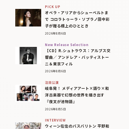
PICK UP
オペラ・アリアからシューベルトま
で コロラトゥーラ・ソプラノ田中彩
子が贈る極上のひととき
2026年8月6日
New Release Selection
【CD】R.シュトラウス：アルプス交
響曲／ アンドレア・バッティストー
ニ＆東京フィル
2026年8月6日
注目公演
岐阜発！ メディアアート×語り×和
洋古楽器で幻想の世界を描き出す
『夜叉が池物語』
2026年8月5日
INTERVIEW
ウィーン在住のバスバリトン 平野和