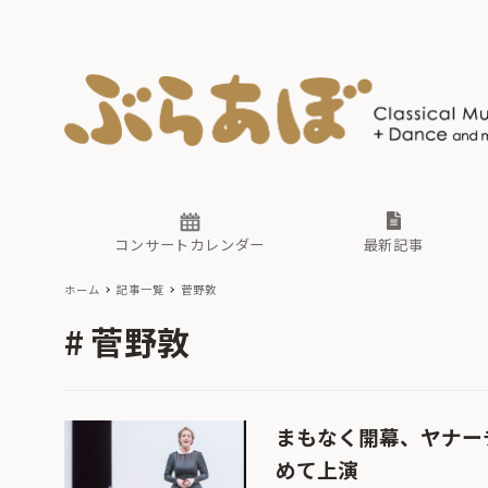
ニュース
ヤマハホ
番組一覧
東京・関
ぶらあぼ
現場のプ
古楽とそ
無料ライ
あ
か
過去の連
コンサートカレンダー
最新記事
ホーム
記事一覧
菅野敦
ニュース
ヤマハホ
番組一覧
東京・関
ぶらあぼ
菅野敦
現場のプ
古楽とそ
無料ライ
あ
か
過去の連
まもなく開幕、ヤナー
めて上演