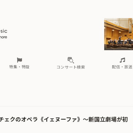
ール
（毎月更新）
東
電子版（無料・月刊）
トピックス
関西
フェスタサマーミューザKAWASAKI 2026
北海道・東北
注目公演
配布場所
インタビュー
中部
定期購読
中国・四国
CD新譜
N響＆東響 《7つ
九州・沖縄
書籍近刊
ロが推す！間違いないオーケストラコンサート
過去の特集
の先と
ブ配信スケジュール
さ
オーケストラの楽屋から
た
な
有料ライブ配信スケジュール
は
ま
や
海の向こうの音楽家
ら
わ
Aからの
載
特集・特設
配信・放送
コンサート検索
ール
（毎月更新）
東
電子版（無料・月刊）
トピックス
関西
フェスタサマーミューザKAWASAKI 2026
北海道・東北
注目公演
配布場所
インタビュー
中部
定期購読
中国・四国
CD新譜
N響＆東響 《7つ
九州・沖縄
書籍近刊
ロが推す！間違いないオーケストラコンサート
過去の特集
の先と
ブ配信スケジュール
さ
オーケストラの楽屋から
た
な
有料ライブ配信スケジュール
は
ま
や
海の向こうの音楽家
ら
わ
Aからの
載
チェクのオペラ《イェヌーファ》〜新国立劇場が初