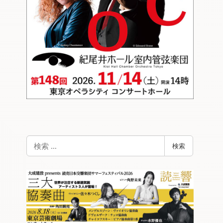
検
検索
索