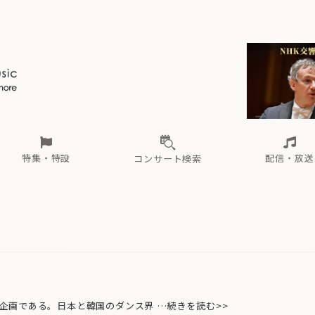
ール
（毎月更新）
東
電子版（無料・月刊）
トピックス
関西
フェスタサマーミューザKAWASAKI 2026
北海道・東北
注目公演
配布場所
インタビュー
中部
定期購読
中国・四国
CD新譜
N響＆東響 《7つ
九州・沖縄
書籍近刊
ロが推す！間違いないオーケストラコンサート
過去の特集
の先と
ブ配信スケジュール
さ
オーケストラの楽屋から
た
な
有料ライブ配信スケジュール
は
ま
や
海の向こうの音楽家
ら
わ
Aからの
載
特集・特設
配信・放送
コンサート検索
ール
（毎月更新）
東
電子版（無料・月刊）
トピックス
関西
フェスタサマーミューザKAWASAKI 2026
北海道・東北
注目公演
配布場所
インタビュー
中部
定期購読
中国・四国
CD新譜
N響＆東響 《7つ
九州・沖縄
書籍近刊
ロが推す！間違いないオーケストラコンサート
過去の特集
の先と
ブ配信スケジュール
さ
オーケストラの楽屋から
た
な
有料ライブ配信スケジュール
は
ま
や
海の向こうの音楽家
ら
わ
Aからの
載
画である。日本と韓国のダンス界 …続きを読む>>