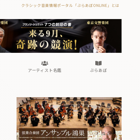
クラシック音楽情報ポータル「ぶらあぼONLINE」とは
の封印の書》
海外公演
FROM編集部
眺望
ぶらあぼブラス！
フォルテピアノ・オデッセイ
アーティスト名鑑
ぶらあぼ
の封印の書》
海外公演
FROM編集部
眺望
ぶらあぼブラス！
フォルテピアノ・オデッセイ