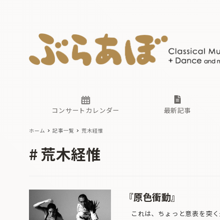
ニュース
ヤマハホ
番組一覧
東京・関
ぶらあぼ
現場のプ
古楽とそ
無料ライ
あ
か
過去の連
コンサートカレンダー
最新記事
ホーム
記事一覧
荒木経惟
ニュース
ヤマハホ
番組一覧
東京・関
ぶらあぼ
荒木経惟
現場のプ
古楽とそ
無料ライ
あ
か
過去の連
『原色衝動』
これは、ちょっと意表を突く企