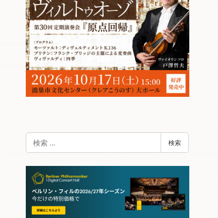
検
検索
索