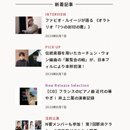
新着記事
INTERVIEW
ファビオ・ルイージが語る 《オラト
リオ「7つの封印の書」》
2026年8月7日
PICK UP
伝統楽器を用いたカーチュン・ウォ
ン編曲の「展覧会の絵」が、日本フ
ィルにより本邦初演！
2026年8月7日
New Release Selection
【CD】フランスのピアノ曲 近代の華
やぎⅠ 井上二葉の演奏記録
2026年8月7日
注目公演
N響メンバーも参加！ 第7回那須クラ