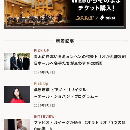
新着記事
PICK UP
青木尚佳率いるミュンヘンの弦楽トリオが浜離宮朝
日ホールへ――名手たちが交わす音の対話
2026年8月8日
Pick Up
桑原志織 ピアノ・リサイタル
－オール・ショパン・プログラム－
2026年8月7日
INTERVIEW
ファビオ・ルイージが語る 《オラトリオ「7つの封
印の書」》