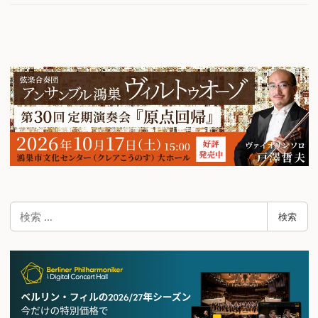
検
検索
索