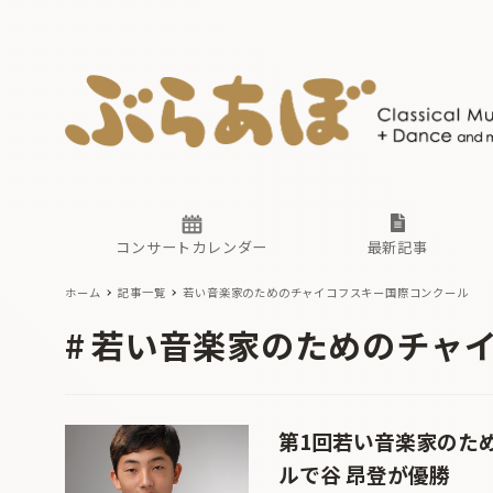
ニュース
ヤマハホ
番組一覧
東京・関
ぶらあぼ
現場のプ
古楽とそ
無料ライ
あ
か
過去の連
コンサートカレンダー
最新記事
ホーム
記事一覧
若い音楽家のためのチャイコフスキー国際コンクール
ニュース
ヤマハホ
番組一覧
東京・関
ぶらあぼ
若い音楽家のためのチャ
現場のプ
古楽とそ
無料ライ
あ
か
過去の連
第1回若い音楽家のた
ルで谷 昂登が優勝