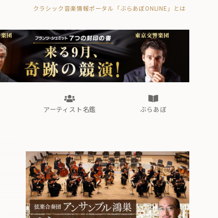
クラシック音楽情報ポータル「ぶらあぼONLINE」とは
の封印の書》
海外公演
FROM編集部
眺望
ぶらあぼブラス！
フォルテピアノ・オデッセイ
アーティスト名鑑
ぶらあぼ
の封印の書》
海外公演
FROM編集部
眺望
ぶらあぼブラス！
フォルテピアノ・オデッセイ