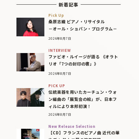
新着記事
Pick Up
桑原志織 ピアノ・リサイタル
－オール・ショパン・プログラム－
2026年8月7日
INTERVIEW
ファビオ・ルイージが語る 《オラト
リオ「7つの封印の書」》
2026年8月7日
PICK UP
伝統楽器を用いたカーチュン・ウォ
ン編曲の「展覧会の絵」が、日本フ
ィルにより本邦初演！
2026年8月7日
New Release Selection
【CD】フランスのピアノ曲 近代の華