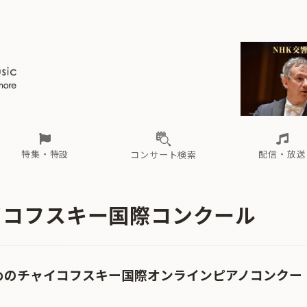
ール
（毎月更新）
東
電子版（無料・月刊）
トピックス
関西
フェスタサマーミューザKAWASAKI 2026
北海道・東北
注目公演
配布場所
インタビュー
中部
定期購読
中国・四国
CD新譜
N響＆東響 《7つ
九州・沖縄
書籍近刊
ロが推す！間違いないオーケストラコンサート
過去の特集
の先と
ブ配信スケジュール
さ
オーケストラの楽屋から
た
な
有料ライブ配信スケジュール
は
ま
や
海の向こうの音楽家
ら
わ
Aからの
載
特集・特設
配信・放送
コンサート検索
ール
（毎月更新）
東
電子版（無料・月刊）
トピックス
関西
フェスタサマーミューザKAWASAKI 2026
北海道・東北
注目公演
配布場所
インタビュー
中部
定期購読
中国・四国
CD新譜
N響＆東響 《7つ
九州・沖縄
書籍近刊
イコフスキー国際コンクール
ロが推す！間違いないオーケストラコンサート
過去の特集
の先と
ブ配信スケジュール
さ
オーケストラの楽屋から
た
な
有料ライブ配信スケジュール
は
ま
や
海の向こうの音楽家
ら
わ
Aからの
載
めのチャイコフスキー国際オンラインピアノコンクー