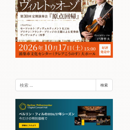
検
検索
索