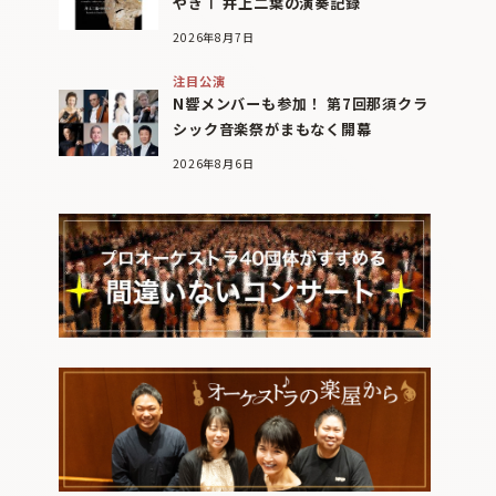
やぎⅠ 井上二葉の演奏記録
2026年8月7日
注目公演
N響メンバーも参加！ 第7回那須クラ
シック音楽祭がまもなく開幕
2026年8月6日