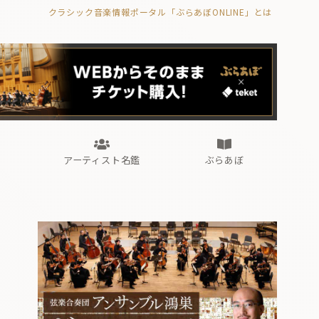
クラシック音楽情報ポータル「ぶらあぼONLINE」とは
の封印の書》
海外公演
FROM編集部
眺望
ぶらあぼブラス！
フォルテピアノ・オデッセイ
アーティスト名鑑
ぶらあぼ
の封印の書》
海外公演
FROM編集部
眺望
ぶらあぼブラス！
フォルテピアノ・オデッセイ