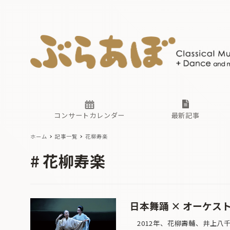
ニュース
ヤマハホ
番組一覧
東京・関
ぶらあぼ
現場のプ
古楽とそ
無料ライ
あ
か
過去の連
コンサートカレンダー
最新記事
ホーム
記事一覧
花柳寿楽
ニュース
ヤマハホ
番組一覧
東京・関
ぶらあぼ
花柳寿楽
現場のプ
古楽とそ
無料ライ
あ
か
過去の連
日本舞踊 × オーケストラ
2012年、花柳壽輔、井上八