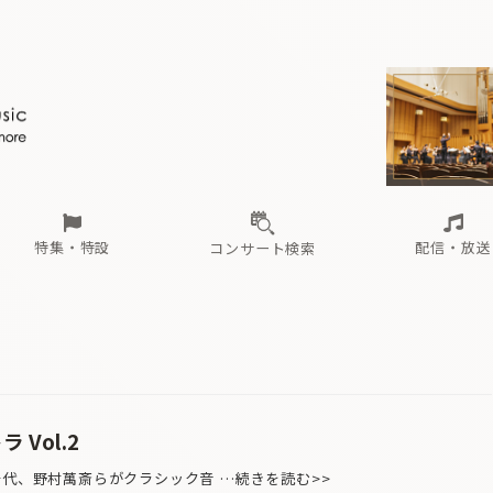
ール
（毎月更新）
東
電子版（無料・月刊）
トピックス
関西
フェスタサマーミューザKAWASAKI 2026
北海道・東北
注目公演
配布場所
インタビュー
中部
定期購読
中国・四国
CD新譜
N響＆東響 《7つ
九州・沖縄
書籍近刊
ロが推す！間違いないオーケストラコンサート
過去の特集
の先と
ブ配信スケジュール
さ
オーケストラの楽屋から
た
な
有料ライブ配信スケジュール
は
ま
や
海の向こうの音楽家
ら
わ
Aからの
載
特集・特設
配信・放送
コンサート検索
ール
（毎月更新）
東
電子版（無料・月刊）
トピックス
関西
フェスタサマーミューザKAWASAKI 2026
北海道・東北
注目公演
配布場所
インタビュー
中部
定期購読
中国・四国
CD新譜
N響＆東響 《7つ
九州・沖縄
書籍近刊
ロが推す！間違いないオーケストラコンサート
過去の特集
の先と
ブ配信スケジュール
さ
オーケストラの楽屋から
た
な
有料ライブ配信スケジュール
は
ま
や
海の向こうの音楽家
ら
わ
Aからの
載
 Vol.2
千代、野村萬斎らがクラシック音 …続きを読む>>