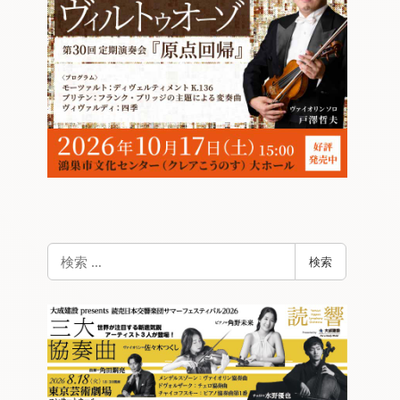
検
検索
索