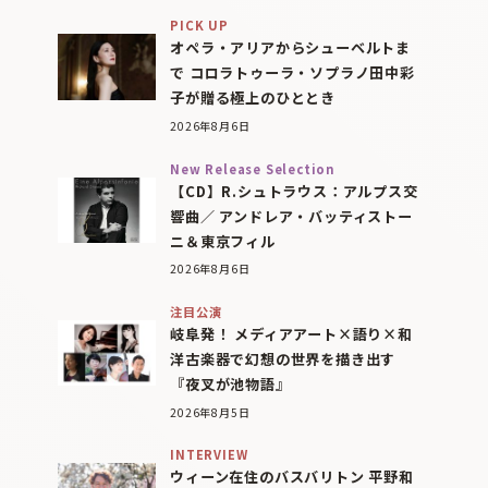
PICK UP
オペラ・アリアからシューベルトま
で コロラトゥーラ・ソプラノ田中彩
子が贈る極上のひととき
2026年8月6日
New Release Selection
【CD】R.シュトラウス：アルプス交
響曲／ アンドレア・バッティストー
ニ＆東京フィル
2026年8月6日
注目公演
岐阜発！ メディアアート×語り×和
洋古楽器で幻想の世界を描き出す
『夜叉が池物語』
2026年8月5日
INTERVIEW
ウィーン在住のバスバリトン 平野和