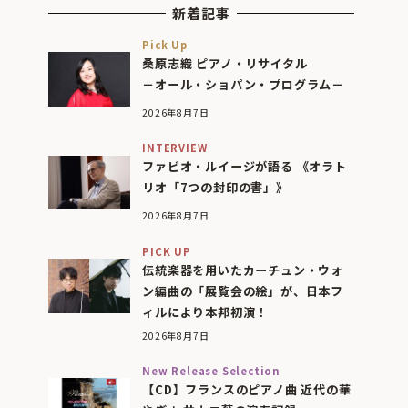
新着記事
Pick Up
桑原志織 ピアノ・リサイタル
－オール・ショパン・プログラム－
2026年8月7日
INTERVIEW
ファビオ・ルイージが語る 《オラト
リオ「7つの封印の書」》
2026年8月7日
PICK UP
伝統楽器を用いたカーチュン・ウォ
ン編曲の「展覧会の絵」が、日本フ
ィルにより本邦初演！
2026年8月7日
New Release Selection
【CD】フランスのピアノ曲 近代の華