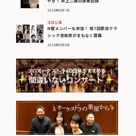
やぎⅠ 井上二葉の演奏記録
2026年8月7日
注目公演
N響メンバーも参加！ 第7回那須クラ
シック音楽祭がまもなく開幕
2026年8月6日