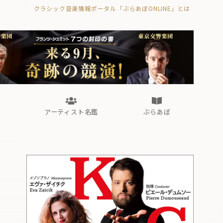
クラシック音楽情報ポータル「ぶらあぼONLINE」とは
の封印の書》
海外公演
FROM編集部
眺望
ぶらあぼブラス！
フォルテピアノ・オデッセイ
アーティスト名鑑
ぶらあぼ
の封印の書》
海外公演
FROM編集部
眺望
ぶらあぼブラス！
フォルテピアノ・オデッセイ