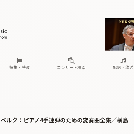
ール
（毎月更新）
東
電子版（無料・月刊）
トピックス
関西
フェスタサマーミューザKAWASAKI 2026
北海道・東北
注目公演
配布場所
インタビュー
中部
定期購読
中国・四国
CD新譜
N響＆東響 《7つ
九州・沖縄
書籍近刊
ロが推す！間違いないオーケストラコンサート
過去の特集
の先と
ブ配信スケジュール
さ
オーケストラの楽屋から
た
な
有料ライブ配信スケジュール
は
ま
や
海の向こうの音楽家
ら
わ
Aからの
載
特集・特設
配信・放送
コンサート検索
ール
（毎月更新）
東
電子版（無料・月刊）
トピックス
関西
フェスタサマーミューザKAWASAKI 2026
北海道・東北
注目公演
配布場所
インタビュー
中部
定期購読
中国・四国
CD新譜
N響＆東響 《7つ
九州・沖縄
書籍近刊
ロが推す！間違いないオーケストラコンサート
過去の特集
の先と
ブ配信スケジュール
さ
オーケストラの楽屋から
た
な
有料ライブ配信スケジュール
は
ま
や
海の向こうの音楽家
ら
わ
Aからの
載
ンベルク：ピアノ4手連弾のための変奏曲全集／横島