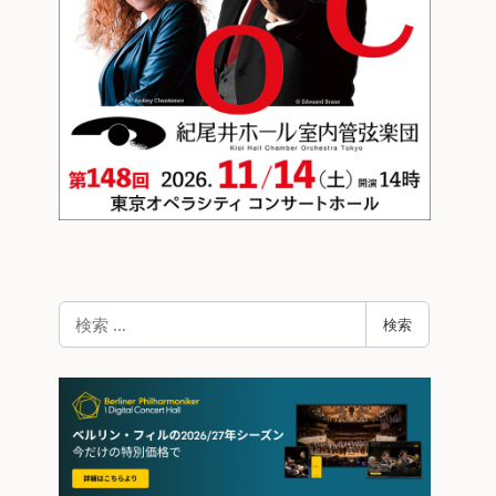
検
検索
索