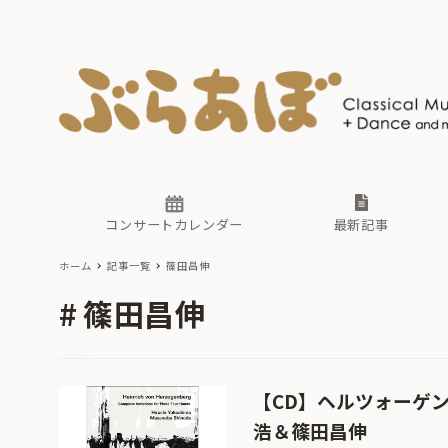
ニュース
ヤマハホ
番組一覧
東京・関
ぶらあぼ
現場のプ
古楽とそ
無料ライ
あ
か
過去の連
コンサートカレンダー
最新記事
ホーム
記事一覧
篠田昌伸
ニュース
ヤマハホ
番組一覧
東京・関
ぶらあぼ
篠田昌伸
現場のプ
古楽とそ
無料ライ
あ
か
過去の連
【CD】ヘルツォーゲ
浩＆篠田昌伸