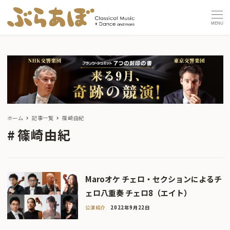
MENU
ホーム
記事一覧
篠崎由紀
篠崎由紀
Maroオケ チェロ・セクションによるチ
ェロ八重奏 チェロ8（エイト）
公演紹介
2022年9月22日