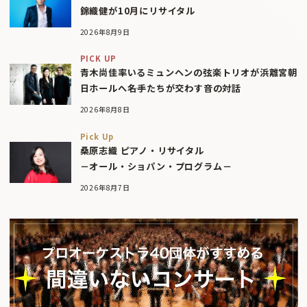
錦織健が10月にリサイタル
2026年8月9日
PICK UP
青木尚佳率いるミュンヘンの弦楽トリオが浜離宮朝
日ホールへ――名手たちが交わす音の対話
2026年8月8日
Pick Up
桑原志織 ピアノ・リサイタル
－オール・ショパン・プログラム－
2026年8月7日