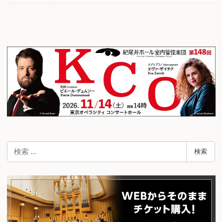
検
検索
索