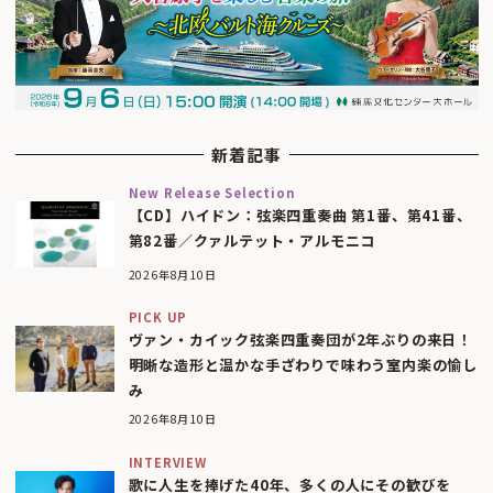
新着記事
New Release Selection
【CD】ハイドン：弦楽四重奏曲 第1番、第41番、
第82番／クァルテット・アルモニコ
2026年8月10日
PICK UP
ヴァン・カイック弦楽四重奏団が2年ぶりの来日！
明晰な造形と温かな手ざわりで味わう室内楽の愉し
み
2026年8月10日
INTERVIEW
歌に人生を捧げた40年、多くの人にその歓びを