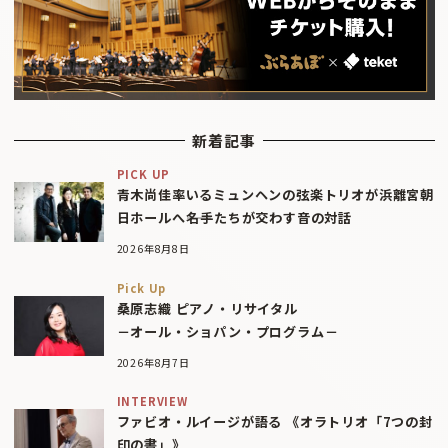
新着記事
PICK UP
青木尚佳率いるミュンヘンの弦楽トリオが浜離宮朝
日ホールへ――名手たちが交わす音の対話
2026年8月8日
Pick Up
桑原志織 ピアノ・リサイタル
－オール・ショパン・プログラム－
2026年8月7日
INTERVIEW
ファビオ・ルイージが語る 《オラトリオ「7つの封
印の書」》