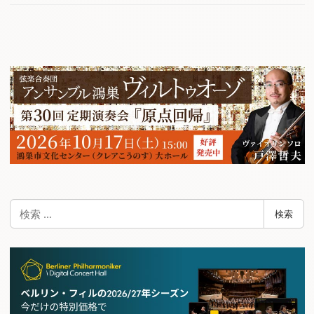
検
検索
索