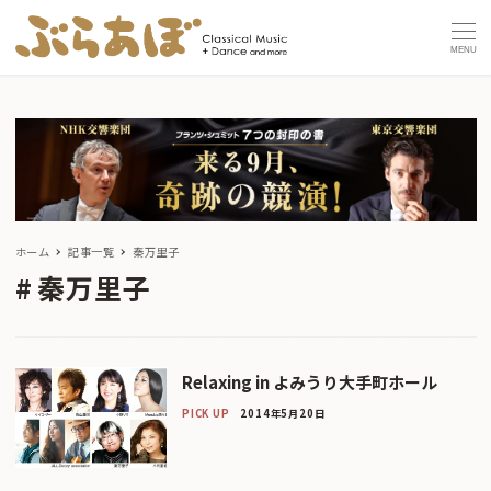
MENU
ホーム
記事一覧
秦万里子
秦万里子
Relaxing in よみうり大手町ホール
PICK UP
2014年5月20日