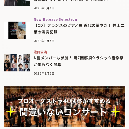
2026年8月7日
New Release Selection
【CD】フランスのピアノ曲 近代の華やぎⅠ 井上二
葉の演奏記録
2026年8月7日
注目公演
N響メンバーも参加！ 第7回那須クラシック音楽祭
がまもなく開幕
2026年8月6日