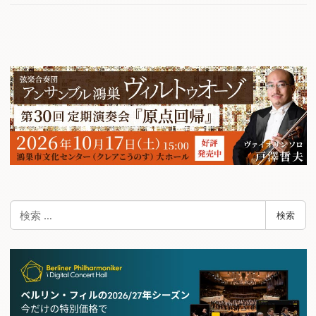
検
検索
索