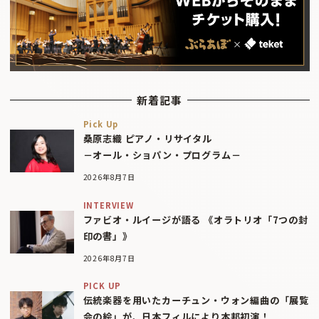
新着記事
Pick Up
桑原志織 ピアノ・リサイタル
－オール・ショパン・プログラム－
2026年8月7日
INTERVIEW
ファビオ・ルイージが語る 《オラトリオ「7つの封
印の書」》
2026年8月7日
PICK UP
伝統楽器を用いたカーチュン・ウォン編曲の「展覧
会の絵」が、日本フィルにより本邦初演！