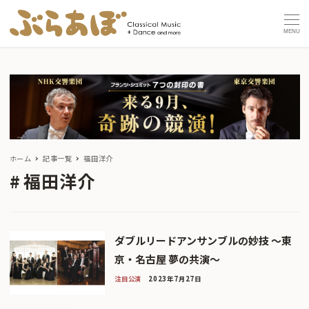
MENU
ホーム
記事一覧
福田洋介
福田洋介
ダブルリードアンサンブルの妙技 〜東
京・名古屋 夢の共演〜
注目公演
2023年7月27日