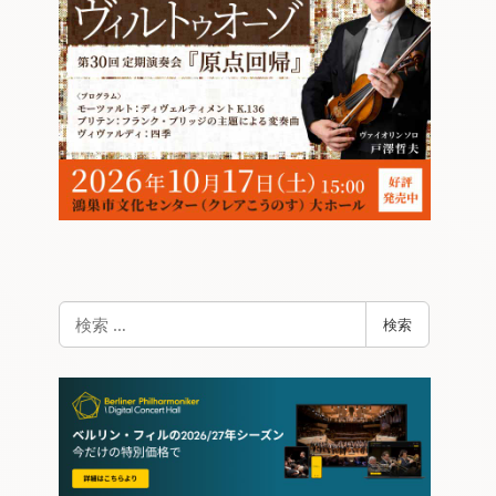
検
検索
索