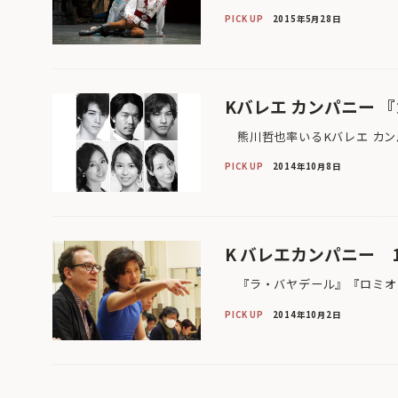
PICK UP
2015年5月28日
Kバレエ カンパニー 
熊川哲也率いるKバレエ カン
PICK UP
2014年10月8日
K バレエカンパニー 
『ラ・バヤデール』『ロミオとジ
PICK UP
2014年10月2日