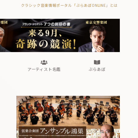
クラシック音楽情報ポータル「ぶらあぼONLINE」とは
の封印の書》
海外公演
FROM編集部
眺望
ぶらあぼブラス！
フォルテピアノ・オデッセイ
アーティスト名鑑
ぶらあぼ
の封印の書》
海外公演
FROM編集部
眺望
ぶらあぼブラス！
フォルテピアノ・オデッセイ