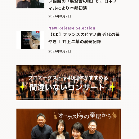
ン編曲の「展覧会の絵」が、日本フ
ィルにより本邦初演！
2026年8月7日
New Release Selection
【CD】フランスのピアノ曲 近代の華
やぎⅠ 井上二葉の演奏記録
2026年8月7日