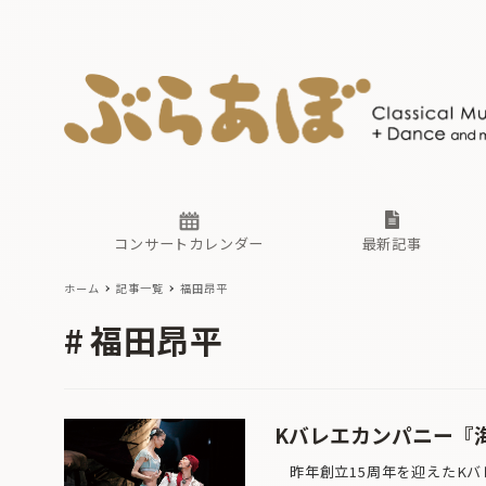
ニュース
ヤマハホ
番組一覧
東京・関
ぶらあぼ
現場のプ
古楽とそ
無料ライ
あ
か
過去の連
コンサートカレンダー
最新記事
ホーム
記事一覧
福田昂平
ニュース
ヤマハホ
番組一覧
東京・関
ぶらあぼ
福田昂平
現場のプ
古楽とそ
無料ライ
あ
か
過去の連
Kバレエカンパニー『
昨年創立15周年を迎えたKバ