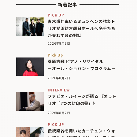
新着記事
PICK UP
青木尚佳率いるミュンヘンの弦楽ト
リオが浜離宮朝日ホールへ――名手たち
が交わす音の対話
2026年8月8日
Pick Up
桑原志織 ピアノ・リサイタル
－オール・ショパン・プログラム－
2026年8月7日
INTERVIEW
ファビオ・ルイージが語る 《オラト
リオ「7つの封印の書」》
2026年8月7日
PICK UP
伝統楽器を用いたカーチュン・ウォ