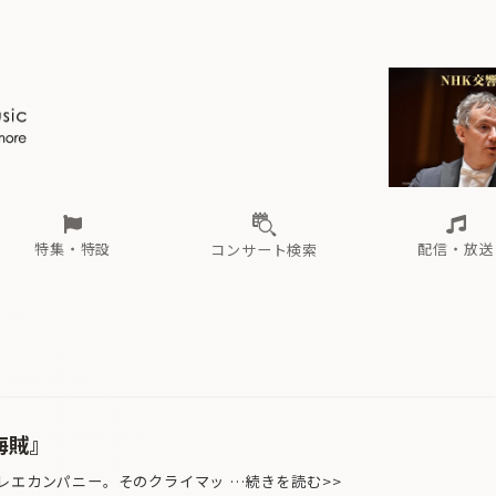
ール
（毎月更新）
東
電子版（無料・月刊）
トピックス
関西
フェスタサマーミューザKAWASAKI 2026
北海道・東北
注目公演
配布場所
インタビュー
中部
定期購読
中国・四国
CD新譜
N響＆東響 《7つ
九州・沖縄
書籍近刊
ロが推す！間違いないオーケストラコンサート
過去の特集
の先と
ブ配信スケジュール
さ
オーケストラの楽屋から
た
な
有料ライブ配信スケジュール
は
ま
や
海の向こうの音楽家
ら
わ
Aからの
載
特集・特設
配信・放送
コンサート検索
ール
（毎月更新）
東
電子版（無料・月刊）
トピックス
関西
フェスタサマーミューザKAWASAKI 2026
北海道・東北
注目公演
配布場所
インタビュー
中部
定期購読
中国・四国
CD新譜
N響＆東響 《7つ
九州・沖縄
書籍近刊
ロが推す！間違いないオーケストラコンサート
過去の特集
の先と
ブ配信スケジュール
さ
オーケストラの楽屋から
た
な
有料ライブ配信スケジュール
は
ま
や
海の向こうの音楽家
ら
わ
Aからの
載
海賊』
レエカンパニー。そのクライマッ …続きを読む>>