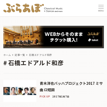
MENU
ホーム
記事一覧
石橋エドアルド和彦
石橋エドアルド和彦
青木洋也バッハプロジェクト2017 ミサ
曲 ロ短調
PICK UP
2017年1月7日