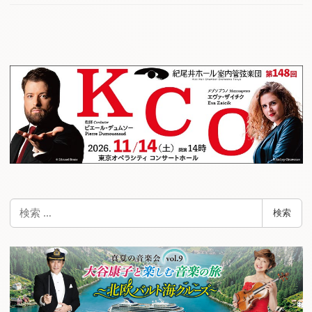
検
検索
索