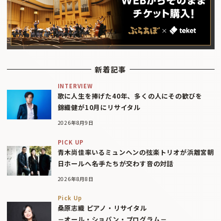
新着記事
INTERVIEW
歌に人生を捧げた40年、多くの人にその歓びを
錦織健が10月にリサイタル
2026年8月9日
PICK UP
青木尚佳率いるミュンヘンの弦楽トリオが浜離宮朝
日ホールへ――名手たちが交わす音の対話
2026年8月8日
Pick Up
桑原志織 ピアノ・リサイタル
－オール・ショパン・プログラム－