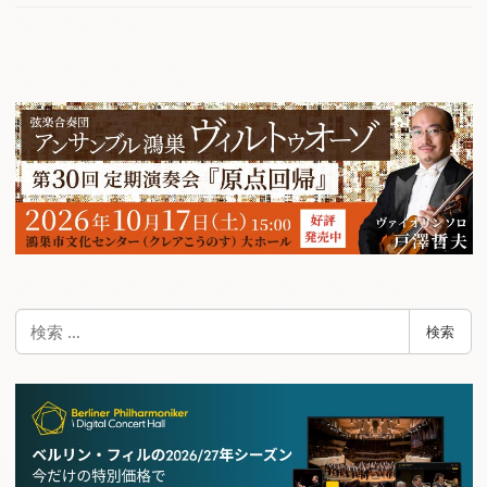
検
検索
索