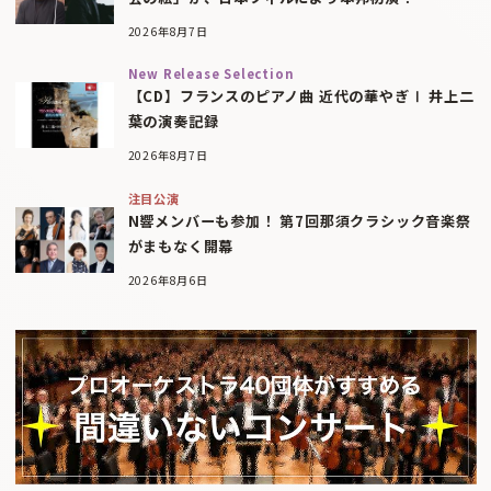
2026年8月7日
New Release Selection
【CD】フランスのピアノ曲 近代の華やぎⅠ 井上二
葉の演奏記録
2026年8月7日
注目公演
N響メンバーも参加！ 第7回那須クラシック音楽祭
がまもなく開幕
2026年8月6日