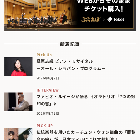
新着記事
Pick Up
桑原志織 ピアノ・リサイタル
－オール・ショパン・プログラム－
2026年8月7日
INTERVIEW
ファビオ・ルイージが語る 《オラトリオ「7つの封
印の書」》
2026年8月7日
PICK UP
伝統楽器を用いたカーチュン・ウォン編曲の「展覧
会の絵」が、日本フィルにより本邦初演！