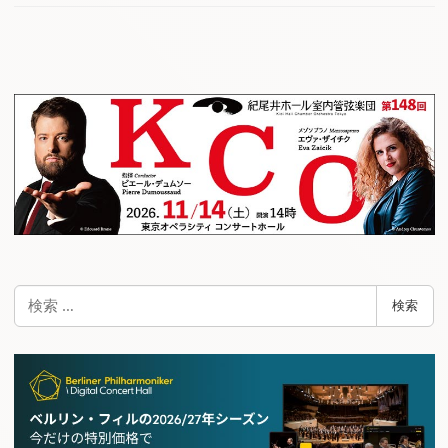
検
検索
索