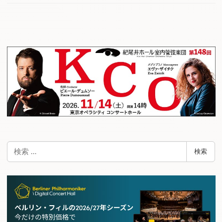
検
検索
索