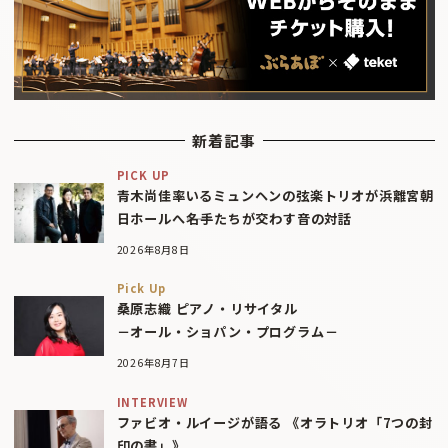
新着記事
PICK UP
青木尚佳率いるミュンヘンの弦楽トリオが浜離宮朝
日ホールへ――名手たちが交わす音の対話
2026年8月8日
Pick Up
桑原志織 ピアノ・リサイタル
－オール・ショパン・プログラム－
2026年8月7日
INTERVIEW
ファビオ・ルイージが語る 《オラトリオ「7つの封
印の書」》