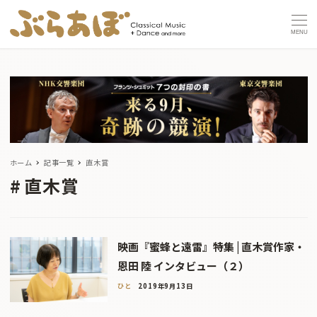
MENU
ホーム
記事一覧
直木賞
直木賞
映画『蜜蜂と遠雷』特集 | 直木賞作家・
恩田 陸 インタビュー（２）
ひと
2019年9月13日