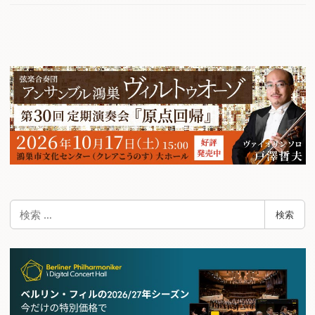
検
検索
索