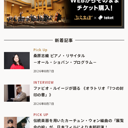
新着記事
Pick Up
桑原志織 ピアノ・リサイタル
－オール・ショパン・プログラム－
2026年8月7日
INTERVIEW
ファビオ・ルイージが語る 《オラトリオ「7つの封
印の書」》
2026年8月7日
PICK UP
伝統楽器を用いたカーチュン・ウォン編曲の「展覧
会の絵」が、日本フィルにより本邦初演！