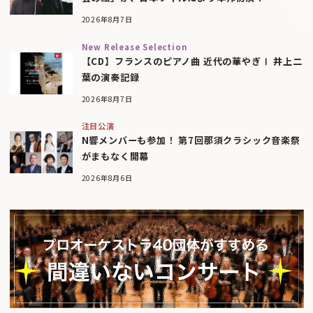
2026年8月7日
New Release Selection
【CD】フランスのピアノ曲 近代の華やぎⅠ 井上二
葉の演奏記録
2026年8月7日
注目公演
N響メンバーも参加！ 第7回那須クラシック音楽祭
がまもなく開幕
2026年8月6日