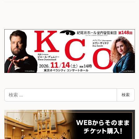
検
検索
索