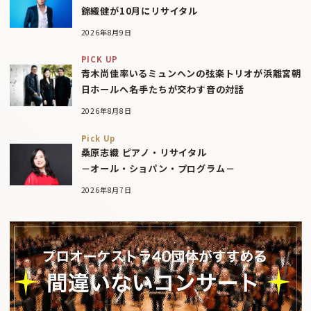
錦織健が10月にリサイタル
2026年8月9日
PICK UP
青木尚佳率いるミュンヘンの弦楽トリオが浜離宮朝
日ホールへ――名手たちが交わす音の対話
2026年8月8日
Pick Up
桑原志織 ピアノ・リサイタル
－オール・ショパン・プログラム－
2026年8月7日