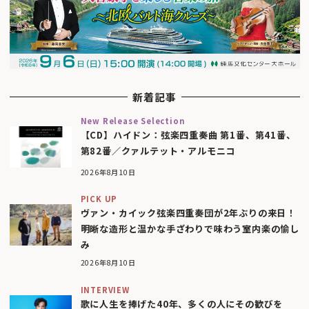
新着記事
New Release Selection
【CD】ハイドン：弦楽四重奏曲 第1番、第41番、
第82番／クァルテット・アルモニコ
2026年8月10日
PICK UP
ヴァン・カイック弦楽四重奏団が2年ぶりの来日！
明晰な造形と温かな手ざわりで味わう室内楽の愉し
み
2026年8月10日
INTERVIEW
歌に人生を捧げた40年、多くの人にその歓びを