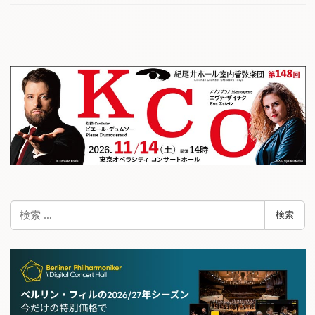
検
検索
索