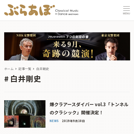
MENU
ホーム
記事一覧
白井剛史
白井剛史
爆クラアースダイバー vol.3「トンネル
のクラシック」開催決定！
NEWS
2019年9月10日