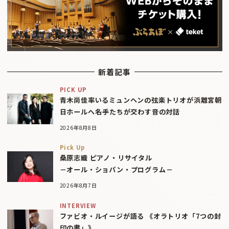
新着記事
PICK UP
青木尚佳率いるミュンヘンの弦楽トリオが浜離宮朝
日ホールへ――名手たちが交わす音の対話
2026年8月8日
Pick Up
桑原志織 ピアノ・リサイタル
－オール・ショパン・プログラム－
2026年8月7日
INTERVIEW
ファビオ・ルイージが語る 《オラトリオ「7つの封
印の書」》