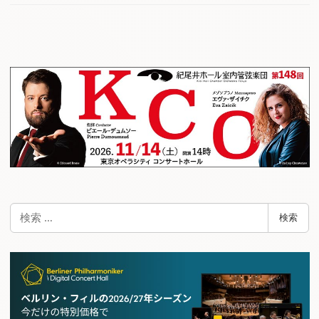
検
検索
索