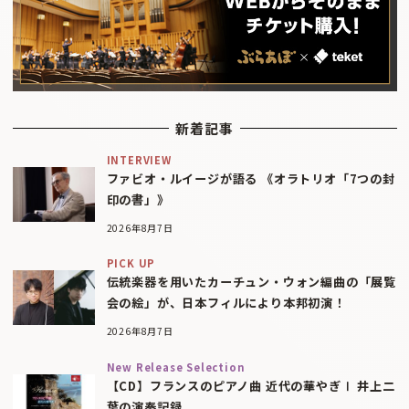
新着記事
INTERVIEW
ファビオ・ルイージが語る 《オラトリオ「7つの封
印の書」》
2026年8月7日
PICK UP
伝統楽器を用いたカーチュン・ウォン編曲の「展覧
会の絵」が、日本フィルにより本邦初演！
2026年8月7日
New Release Selection
【CD】フランスのピアノ曲 近代の華やぎⅠ 井上二
葉の演奏記録